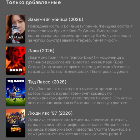
Только добавленные
Замужняя убийца (2026)
Повседневность Ю Бо На безупречна. Женщина состоит
в счастливом браке с Квон Тэ Соном. Вместе они
воспитывают маленькую принцессу. Бо На чутко следит
за уютом, обустраивает интерьер, печёт пироги.
Лаки (2026)
Лаки Армстронг (Аня Тейлор-Джой) — мошенница с
отличной родословной. Вместе с мужем Кэри (Дрю
Старки) она решает сорвать последний куш в Вегасе и
навсегда забыть о тёмных делах. План прост: шумная
Тед Лассо (2026)
«Тед Лассо» — это история о мужчине средних лет,
который долгое время тренирует команду по
американскому футболу в колледже Канзаса. Его жизнь,
хотя и не насыщенная событиями, вполне устраивает
его:
Люди Икс '97 (2026)
Люди Икс сталкиваются с новыми вызовами, пытаясь
наладить жизнь без профессора Ксавье. Не все члены
команды поддерживают лидерство Скотта Саммерса, и
сам Циклоп испытывает давление от новой роли. В