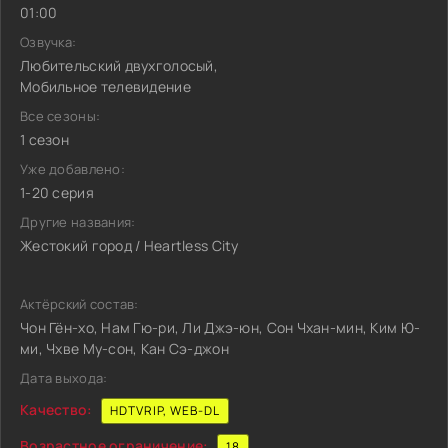
01:00
Озвучка:
Любительский двухголосый,
Мобильное телевидение
Все сезоны:
1 сезон
Уже добавлено:
1-20 серия
Другие названия:
Жестокий город / Heartless City
Актёрский состав:
Чон Гён-хо, Нам Гю-ри, Ли Джэ-юн, Сон Чхан-мин, Ким Ю-
ми, Чхве Му-сон, Кан Сэ-джон
Дата выхода:
Качество:
HDTVRIP, WEB-DL
Возрастное ограничение:
18