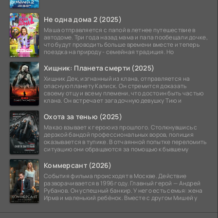
Не одна дома 2 (2025)
Маша отправляется с папой в летнее путешествие в
автодоме. Три года назад мама и папа пообещали дочке,
что будут проводить больше времени вместе и теперь
поездка на природу - семейная традиция. Но
Хищник: Планета смерти (2025)
Хищник Дек, изгнанный из клана, отправляется на
опасную планету Калиск. Он стремится доказать
своему отцу и всему племени, что достоин быть частью
клана. Он встречает загадочную девушку Тию и
Охота за тенью (2025)
Макао взывает к герою из прошлого. Столкнувшись с
дерзкой бандой профессиональных воров, полиция
оказывается в тупике. В отчаянной попытке переломить
ситуацию они обращаются за помощью к бывшему
Коммерсант (2026)
События фильма происходят в Москве. Действие
разворачивается в 1996 году. Главный герой — Андрей
Рубанов. Он успешный банкир. У него есть семья: жена
Ирма и маленький ребёнок. Вместе с другом Мишей у