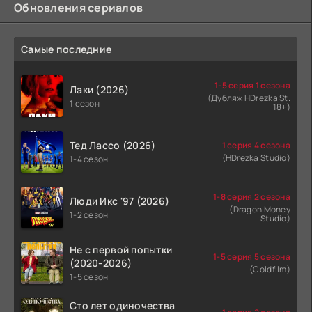
Обновления сериалов
Самые последние
1-5 серия 1 сезона
Лаки (2026)
(Дубляж HDrezka St.
1 сезон
18+)
Тед Лассо (2026)
1 серия 4 сезона
(HDrezka Studio)
1-4 сезон
1-8 серия 2 сезона
Люди Икс '97 (2026)
(Dragon Money
1-2 сезон
Studio)
Не с первой попытки
1-5 серия 5 сезона
(2020-2026)
(Coldfilm)
1-5 сезон
Сто лет одиночества