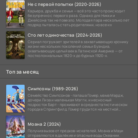
Не с первой попытки (2020-2026)
Карьера, дружба и семья — всё это часто происходит
безупречно с первого раза. Однако для Никки и
Джейсона так не повезло. Молодая пара несколько лет
подряд пыталась стать родителями, но все их
Сто лет одиночества (2024-2026)
Сериал погружает зрителей в захватывающую хронику
жизни нескольких поколений семьи Буэндиа,
охватывающую целый век в Латинской Америке — от
постколониальных 1820-х до бурных 1920-х.
Топ за месяц
Симпсоны (1989-2026)
Семейство Симпсонов - папаша Гомер, мама Мардж,
дочери Лиза и маленькая Мэгги, и несносный
подросток Барт - проживают в среднестатистическом
городке Спрингфилд. Гомер трудится на местной
атомной
Моана 2 (2024)
Получив вызов от предков-искателей, Моана и Мауи
отправляются в далёкие и опасные воды Океании.