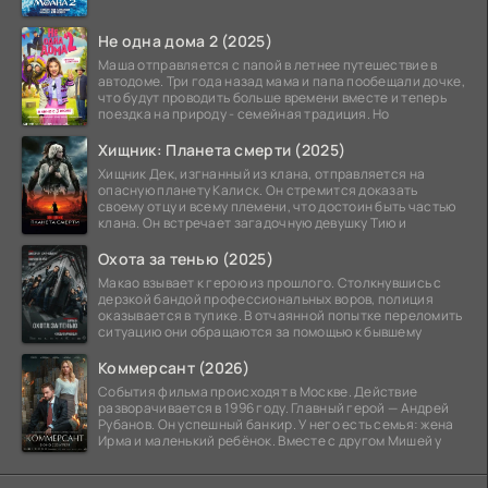
Не одна дома 2 (2025)
Маша отправляется с папой в летнее путешествие в
автодоме. Три года назад мама и папа пообещали дочке,
что будут проводить больше времени вместе и теперь
поездка на природу - семейная традиция. Но
Хищник: Планета смерти (2025)
Хищник Дек, изгнанный из клана, отправляется на
опасную планету Калиск. Он стремится доказать
своему отцу и всему племени, что достоин быть частью
клана. Он встречает загадочную девушку Тию и
Охота за тенью (2025)
Макао взывает к герою из прошлого. Столкнувшись с
дерзкой бандой профессиональных воров, полиция
оказывается в тупике. В отчаянной попытке переломить
ситуацию они обращаются за помощью к бывшему
Коммерсант (2026)
События фильма происходят в Москве. Действие
разворачивается в 1996 году. Главный герой — Андрей
Рубанов. Он успешный банкир. У него есть семья: жена
Ирма и маленький ребёнок. Вместе с другом Мишей у