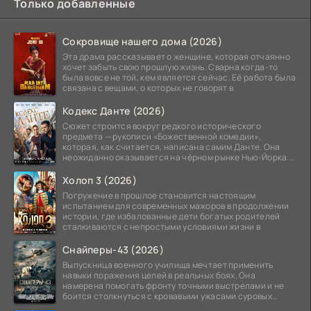
Только добавленные
Сокровище нашего дома (2026)
Эта драма рассказывает о женщине, которая отчаянно
хочет забыть свою прошлую жизнь. Сварна когда-то
была вовсе не той, кем является сейчас. Её работа была
связана с вещами, о которых не говорят в
Кодекс Данте (2026)
Сюжет строится вокруг редкого исторического
предмета — рукописи «Божественной комедии»,
которая, как считается, написана самим Данте. Она
неожиданно оказывается на чёрном рынке Нью-Йорка.
Её покупает
Холоп 3 (2026)
Погружение в прошлое становится настоящим
испытанием для современных мажоров в продолжении
истории, где избалованные дети богатых родителей
сталкиваются с непростыми условиями жизни в
Снайперы-43 (2026)
Выпускница военного училища мечтает применить
навыки поражения целей в реальных боях. Она
намерена помогать фронту точными выстрелами и не
боится столкнуться с кровавыми ужасами суровых
сражений.