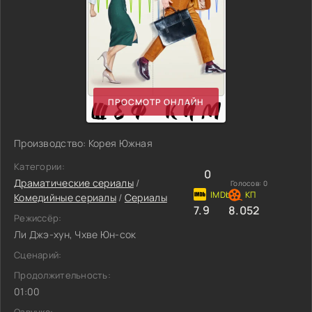
ПРОСМОТР ОНЛАЙН
Производство: Корея Южная
Категории:
0
Драматические сериалы
/
Голосов:
0
Комедийные сериалы
/
Сериалы
7.9
8.052
Режиссёр:
Ли Джэ-хун, Чхве Юн-сок
Сценарий:
Продолжительность:
01:00