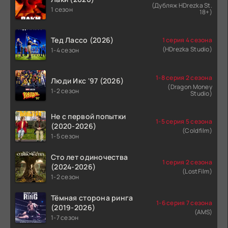
(Дубляж HDrezka St.
1 сезон
18+)
Тед Лассо (2026)
1 серия 4 сезона
(HDrezka Studio)
1-4 сезон
1-8 серия 2 сезона
Люди Икс '97 (2026)
(Dragon Money
1-2 сезон
Studio)
Не с первой попытки
1-5 серия 5 сезона
(2020-2026)
(Coldfilm)
1-5 сезон
Сто лет одиночества
1 серия 2 сезона
(2024-2026)
(LostFilm)
1-2 сезон
Тёмная сторона ринга
1-6 серия 7 сезона
(2019-2026)
(AMS)
1-7 сезон