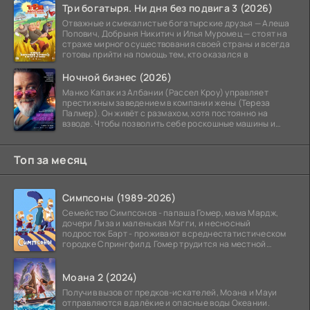
Три богатыря. Ни дня без подвига 3 (2026)
Отважные и смекалистые богатырские друзья — Алеша
Попович, Добрыня Никитич и Илья Муромец — стоят на
страже мирного существования своей страны и всегда
готовы прийти на помощь тем, кто оказался в
Ночной бизнес (2026)
Манко Капак из Албании (Рассел Кроу) управляет
престижным заведением в компании жены (Тереза
Палмер). Он живёт с размахом, хотя постоянно на
взводе. Чтобы позволить себе роскошные машины и
жильё в
Топ за месяц
Симпсоны (1989-2026)
Семейство Симпсонов - папаша Гомер, мама Мардж,
дочери Лиза и маленькая Мэгги, и несносный
подросток Барт - проживают в среднестатистическом
городке Спрингфилд. Гомер трудится на местной
атомной
Моана 2 (2024)
Получив вызов от предков-искателей, Моана и Мауи
отправляются в далёкие и опасные воды Океании.