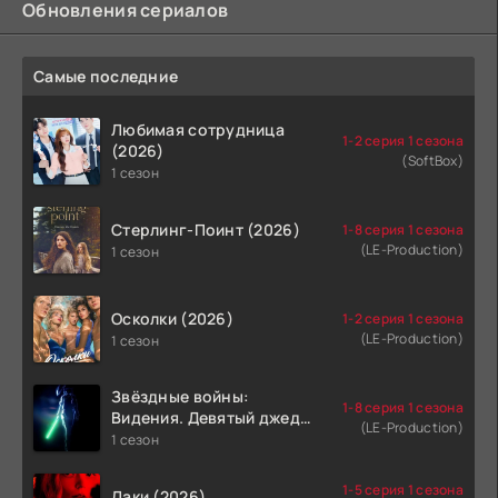
Обновления сериалов
Самые последние
Любимая сотрудница
1-2 серия 1 сезона
(2026)
(SoftBox)
1 сезон
Стерлинг-Поинт (2026)
1-8 серия 1 сезона
(LE-Production)
1 сезон
Осколки (2026)
1-2 серия 1 сезона
(LE-Production)
1 сезон
Звёздные войны:
1-8 серия 1 сезона
Видения. Девятый джедай
(LE-Production)
(2026)
1 сезон
1-5 серия 1 сезона
Лаки (2026)