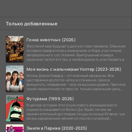
Только добавленные
Гонка животных (2026)
Жестокий мир будущего диктует свои правила. Обычная
лотерея превратилась в механизм отбора участников
запредельного состязания. Выигрышные номера
означают не богатство, а необходимость участвовать в
Моя жизнь с мальчиками Уолтер (2023-2026)
Жизнь Джеки Ховард — отточенный механизм. Все
шестеренки крутятся четко и слаженно. Школа,
внешность, поведение — все на высшем уровне. Причина
такой педантичности проста: только идеальная дочь
может
Футурама (1999-2026)
В центре истории этого культового анимационного
сериала оказывается Филип Дж. Фрай, ничем не
примечательный доставщик пиццы из конца XX века, чья
жизнь кардинально меняется после случайной
заморозки
Эмили в Париже (2020-2025)