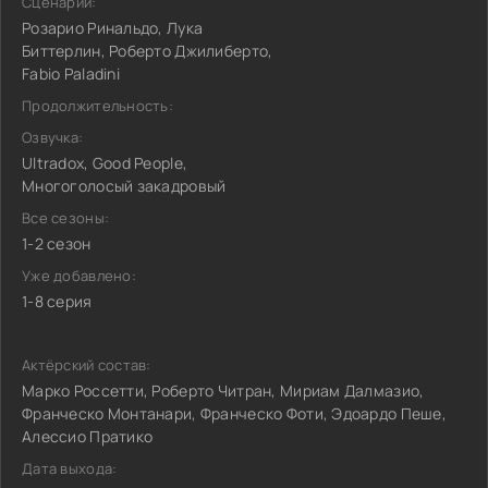
Сценарий:
Розарио Ринальдо, Лука
Биттерлин, Роберто Джилиберто,
Fabio Paladini
Продолжительность:
Озвучка:
Ultradox, Good People,
Многоголосый закадровый
Все сезоны:
1-2 сезон
Уже добавлено:
1-8 серия
Актёрский состав:
Марко Россетти, Роберто Читран, Мириам Далмазио,
Франческо Монтанари, Франческо Фоти, Эдоардо Пеше,
Алессио Пратико
Дата выхода: