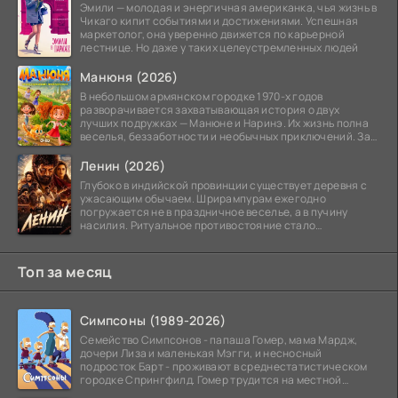
Эмили — молодая и энергичная американка, чья жизнь в
Чикаго кипит событиями и достижениями. Успешная
маркетолог, она уверенно движется по карьерной
лестнице. Но даже у таких целеустремленных людей
Манюня (2026)
В небольшом армянском городке 1970-х годов
разворачивается захватывающая история о двух
лучших подружках — Манюне и Наринэ. Их жизнь полна
веселья, беззаботности и необычных приключений. За
девочками
Ленин (2026)
Глубоко в индийской провинции существует деревня с
ужасающим обычаем. Шрирампурам ежегодно
погружается не в праздничное веселье, а в пучину
насилия. Ритуальное противостояние стало
обязательной
Топ за месяц
Симпсоны (1989-2026)
Семейство Симпсонов - папаша Гомер, мама Мардж,
дочери Лиза и маленькая Мэгги, и несносный
подросток Барт - проживают в среднестатистическом
городке Спрингфилд. Гомер трудится на местной
атомной