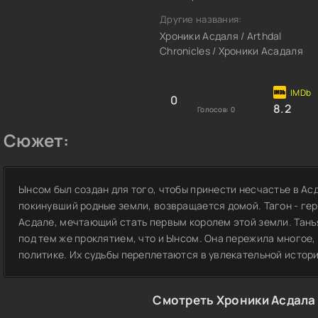
Другие названия:
Хроники Асдаля / Arthdal
Chronicles / Хроники Асадаля
0
8.2
Голосов:
0
Сюжет:
Ынсом был создан для того, чтобы принести несчастье в Ас
покинувший родные земли, возвращается домой. Тагон - ге
Асдале, мечтающий стать первым королем этой земли. Танъ
под тем же проклятием, что и Ынсом. Она пережила многое,
политике. Их судьбы переплетаются в увлекательной истори
Смотреть Хроники Асдала 