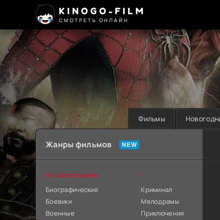
KINOGO-FILM
СМОТРЕТЬ ОНЛАЙН
Фильмы
Новогодн
Жанры фильмов
По категориям
+
Биографические
Криминал
Боевики
Мелодрамы
Военные
Приключения