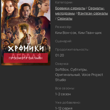
Категории:
Боевики-сериалы
/
Сериалы-
мелодрамы
/
Фэнтези-сериалы
/
Сериалы
Режиссёр:
Ким Вон-сок, Ким Гван-щик
Сценарий:
Продолжительность:
01:20
ПРОСМОТР ОНЛАЙН
Озвучка:
SoftBox, Субтитры,
Оригинальный, Voice Project
Studio
Все сезоны:
1-2 сезон
Уже добавлено:
1-12 серия