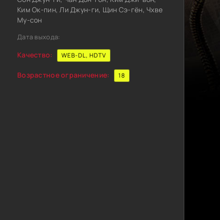
Ким Ок-пин, Ли Джун-ги, Щин Сэ-гён, Чхве
Му-сон
Дата выхода:
Качество:
WEB-DL, HDTV
Возрастное ограничение:
18