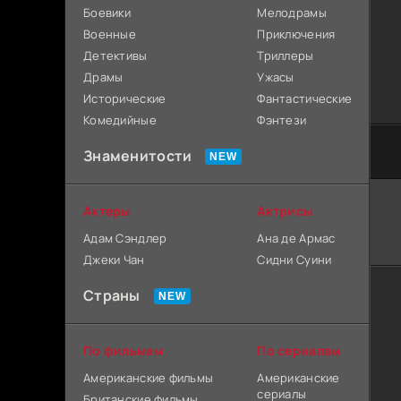
Боевики
Мелодрамы
Военные
Приключения
Детективы
Триллеры
Драмы
Ужасы
Исторические
Фантастические
Комедийные
Фэнтези
Знаменитости
Актеры
Актрисы
Адам Сэндлер
Ана де Армас
Джеки Чан
Сидни Суини
Страны
По фильмам
По сериалам
Американские фильмы
Американские
сериалы
Британские фильмы