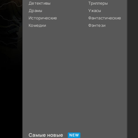
Детективы
Триллеры
Драмы
Ужасы
Исторические
Фантастические
Комедии
Фэнтези
Самые новые