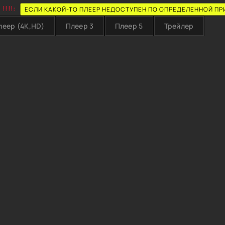
!!!!:
ЕСЛИ КАКОЙ-ТО ПЛЕЕР НЕДОСТУПЕН ПО ОПРЕДЕЛЕННОЙ ПР
леер (4K,HD)
Плеер 3
Плеер 5
Трейлер