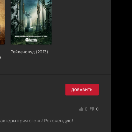
Рейвенсвуд (2013)
)
ДОБАВИТЬ
0
0
 актеры прям огонь! Рекомендую!