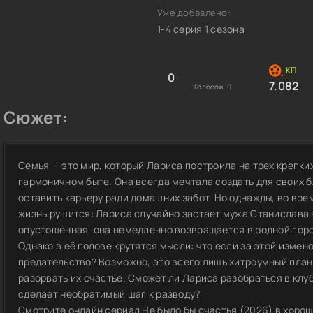
Уже добавлено:
1-4 серия 1 сезона
0
7.082
Голосов:
0
Сюжет:
Семья — это мир, который Лариса построила на трех крепки
гармоничном быте. Она всегда мечтала создать для своих б
оставить карьеру ради домашних забот. Но однажды, во вре
жизнь рушится: Лариса случайно застает мужа Станислава 
опустошенная, она немедленно возвращается в родной горо
Однако в её голове крутятся мысли: что если за этой измен
предательство? Возможно, это всего лишь хитроумный план
разорвать их счастье. Сможет ли Лариса разобраться в клуб
сделает необратимый шаг к разводу?
Смотрите онлайн сериал Не было бы счастья (2026) в хороше