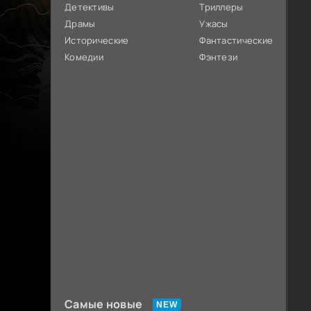
Детективы
Триллеры
Драмы
Ужасы
Исторические
Фантастические
Комедии
Фэнтези
Самые новые