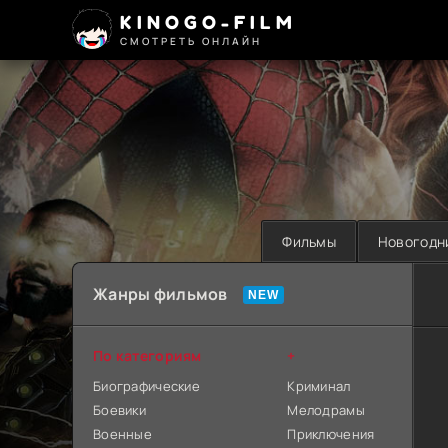
KINOGO-FILM
СМОТРЕТЬ ОНЛАЙН
Фильмы
Новогодн
Жанры фильмов
По категориям
+
Биографические
Криминал
Боевики
Мелодрамы
Военные
Приключения