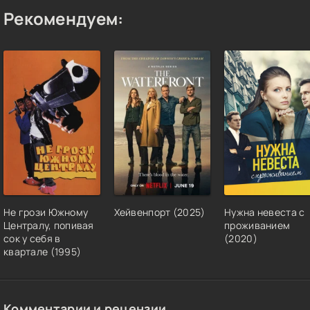
Рекомендуем:
Не грози Южному
Хейвенпорт (2025)
Нужна невеста с
Централу, попивая
проживанием
сок у себя в
(2020)
квартале (1995)
Комментарии и рецензии