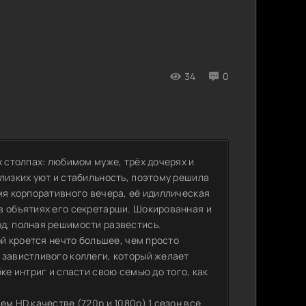
34
0
х столпах: любимом муже, трёх дочерях и
лизких уют и стабильность, поэтому решила
мя корпоративного вечера, её идиллическая
в объятиях его секретарши. Шокированная и
д, полная решимости развестись.
ой кроется нечто большее, чем просто
 завистливого коллеги, который желает
ке интриг и спасти свою семью до того, как
м HD качестве (720p и 1080p) 1 сезон все