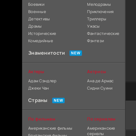
Боевики
Мелодрамы
Военные
Приключения
Детективы
Триллеры
Драмы
Ужасы
Исторические
Фантастические
Комедийные
Фэнтези
Знаменитости
Актеры
Актрисы
Адам Сэндлер
Ана де Армас
Джеки Чан
Сидни Суини
Страны
По фильмам
По сериалам
Американские фильмы
Американские
сериалы
Британские фильмы