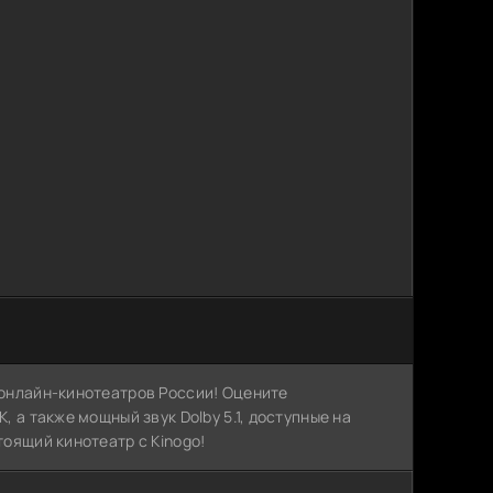
х онлайн-кинотеатров России! Оцените
, а также мощный звук Dolby 5.1, доступные на
тоящий кинотеатр с Kinogo!