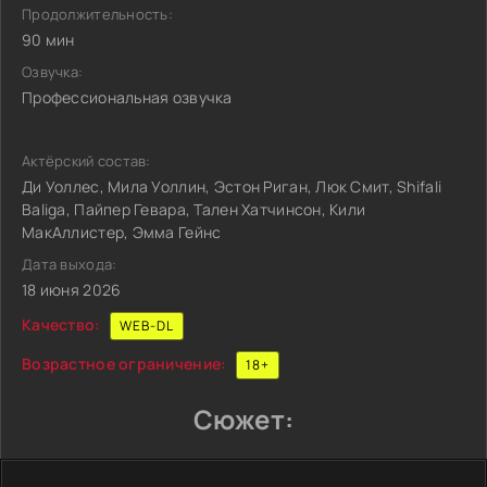
Продолжительность:
90 мин
Озвучка:
Профессиональная озвучка
Актёрский состав:
Ди Уоллес, Мила Уоллин, Эстон Риган, Люк Смит, Shifali
Baliga, Пайпер Гевара, Тален Хатчинсон, Кили
МакАллистер, Эмма Гейнс
Дата выхода:
18 июня 2026
Качество:
WEB-DL
Возрастное ограничение:
18+
Сюжет: