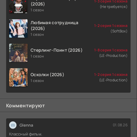
1-3 серия 1 сезона
(2026)
(Не требуется)
1 сезон
Любимая сотрудница
1-2 серия 1 сезона
(2026)
(SoftBox)
1 сезон
Стерлинг-Поинт (2026)
1-8 серия 1 сезона
(LE-Production)
1 сезон
Осколки (2026)
1-2 серия 1 сезона
(LE-Production)
1 сезон
Комментируют
Glenna
01.08.26
Классный фильм.