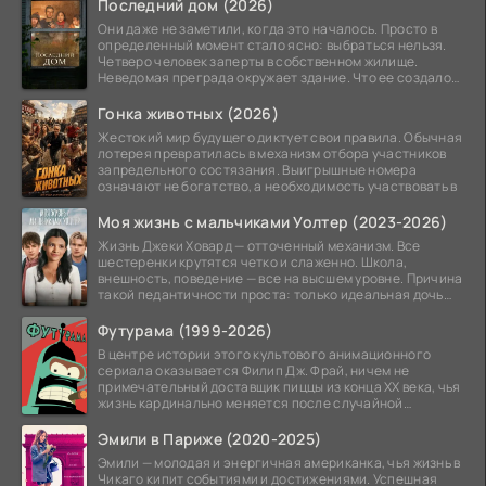
Последний дом (2026)
Они даже не заметили, когда это началось. Просто в
определенный момент стало ясно: выбраться нельзя.
Четверо человек заперты в собственном жилище.
Неведомая преграда окружает здание. Что ее создало
—
Гонка животных (2026)
Жестокий мир будущего диктует свои правила. Обычная
лотерея превратилась в механизм отбора участников
запредельного состязания. Выигрышные номера
означают не богатство, а необходимость участвовать в
Моя жизнь с мальчиками Уолтер (2023-2026)
Жизнь Джеки Ховард — отточенный механизм. Все
шестеренки крутятся четко и слаженно. Школа,
внешность, поведение — все на высшем уровне. Причина
такой педантичности проста: только идеальная дочь
может
Футурама (1999-2026)
В центре истории этого культового анимационного
сериала оказывается Филип Дж. Фрай, ничем не
примечательный доставщик пиццы из конца XX века, чья
жизнь кардинально меняется после случайной
заморозки
Эмили в Париже (2020-2025)
Эмили — молодая и энергичная американка, чья жизнь в
Чикаго кипит событиями и достижениями. Успешная