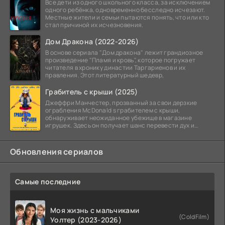
Все дети из одного школьного класса, за исключением
одного ребёнка, одновременно бесследно исчезают.
Местные жители и семьи пытаются понять, что или кто
стал причиной их исчезновения.
Дом Дракона (2022-2026)
В основе сериала "Дом дракона" лежит грандиозное
произведение "Пламя и кровь", которое погружает
читателя в хронику династии Таргариенов и их
правления. Этот литературный шедевр,
Грабитель с крыши (2025)
Джеффри Манчестер, прозванный за свои дерзкие
ограбления McDonald s грабителем с крыши,
обнаруживает неожиданное убежище в магазине
игрушек. Здесь он получает шанс перевести дух и
залечь на дно. Но
Обновления сериалов
Самые последние
Моя жизнь с мальчиками
(ColdFilm)
Уолтер (2023-2026)