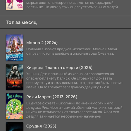
маркетолог, она уверенно движется по карьерной
лестнице. Но даже у таких целеустремленных людей
Топ за месяц
Моана 2 (2024)
Получив вызов от предков-искателей, Моана и Мауи
отправляются в далёкие и опасные воды Океании.
Хищник: Планета смерти (2025)
Хищник Дек, изгнанный из клана, отправляется на
опасную планету Калиск. Он стремится доказать
своему отцу и всему племени, что достоин быть частью
клана. Он встречает загадочную девушку Тию и
Рик и Морти (2013-2026)
В центре сюжета - школьник по имени Морти и его
дедушка Рик. Морти - самый обычный мальчик, который
ничем не отличается от своих сверстников. А вот его
дедуля занимается необычными научными
Орудия (2025)