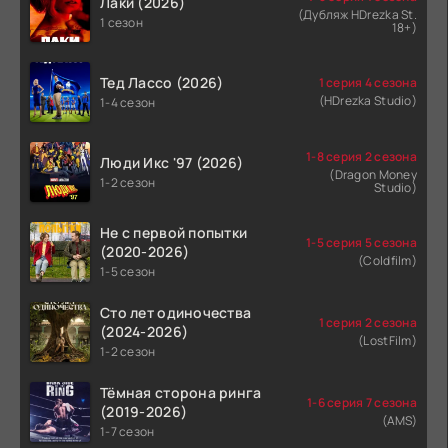
Лаки (2026)
(Дубляж HDrezka St.
1 сезон
18+)
Тед Лассо (2026)
1 серия 4 сезона
(HDrezka Studio)
1-4 сезон
1-8 серия 2 сезона
Люди Икс '97 (2026)
(Dragon Money
1-2 сезон
Studio)
Не с первой попытки
1-5 серия 5 сезона
(2020-2026)
(Coldfilm)
1-5 сезон
Сто лет одиночества
1 серия 2 сезона
(2024-2026)
(LostFilm)
1-2 сезон
Тёмная сторона ринга
1-6 серия 7 сезона
(2019-2026)
(AMS)
1-7 сезон