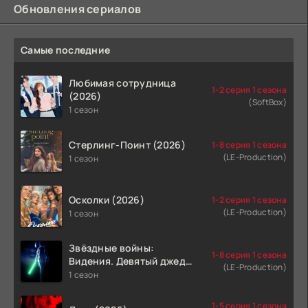
Обновления сериалов
Самые последние
Любимая сотрудница
1-2 серия 1 сезона
(2026)
(SoftBox)
1 сезон
Стерлинг-Поинт (2026)
1-8 серия 1 сезона
(LE-Production)
1 сезон
Осколки (2026)
1-2 серия 1 сезона
(LE-Production)
1 сезон
Звёздные войны:
1-8 серия 1 сезона
Видения. Девятый джедай
(LE-Production)
(2026)
1 сезон
1-5 серия 1 сезона