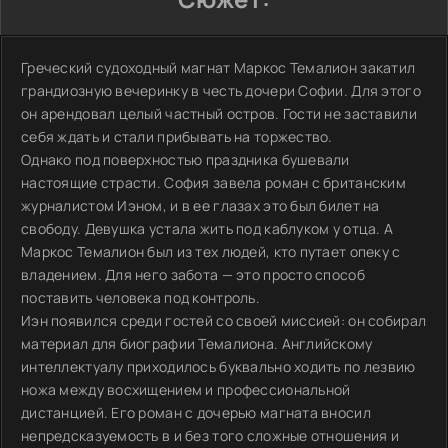
Греческий судоходный магнат Маркос Темалион закатил
грандиозную вечеринку в честь дочери Софии. Для этого
он арендовал целый частный остров. Гости не заставили
себя ждать и стали прибывать на торжество.
Однако под поверхностью праздника бушевали
настоящие страсти. София завела роман с британским
журналистом Иэном, и в ее глазах это был билет на
свободу. Девушка устала жить под каблуком у отца. А
Маркос Темалион был из тех людей, кто путает опеку с
владением. Для него забота — это просто способ
поставить человека под контроль.
Иэн появился среди гостей со своей миссией: он собирал
материал для биографии Темалиона. Английскому
интеллектуалу приходилось буквально ходить по лезвию
ножа между восхищением и профессиональной
дистанцией. Его роман с дочерью магната вносил
непредсказуемость в и без того сложные отношения и