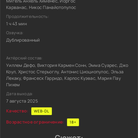
Мигель Анхель Хименес, Йоргос
Карванас, Никос Панайотопулос
Продолжительность:
1 ч 43 мин
Озвучка:
Дублированный
Актёрский состав:
Уиллем Дефо, Виктория Кармен Сонн, Эмма Суарес, Джо
Коул, Христос Стерьоглу, Антонис Циоциопулос, Эльза
Лекаку, Франсеск Гарридо, Карлос Куэвас, Мария Пау
Пихем
Дата выхода:
7 августа 2025
Качество:
WEB-DL
Возрастное ограничение:
18+
Сюжет: