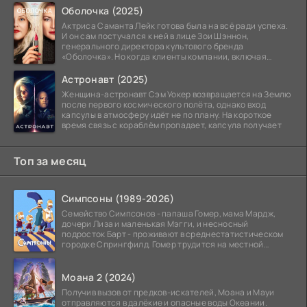
Оболочка (2025)
Актриса Саманта Лейк готова была на всё ради успеха.
И он сам постучался к ней в лице Зои Шэннон,
генерального директора культового бренда
«Оболочка». Но когда клиенты компании, включая
восходящую
Астронавт (2025)
Женщина-астронавт Сэм Уокер возвращается на Землю
после первого космического полёта, однако вход
капсулы в атмосферу идёт не по плану. На короткое
время связь с кораблём пропадает, капсула получает
Топ за месяц
Симпсоны (1989-2026)
Семейство Симпсонов - папаша Гомер, мама Мардж,
дочери Лиза и маленькая Мэгги, и несносный
подросток Барт - проживают в среднестатистическом
городке Спрингфилд. Гомер трудится на местной
атомной
Моана 2 (2024)
Получив вызов от предков-искателей, Моана и Мауи
отправляются в далёкие и опасные воды Океании.