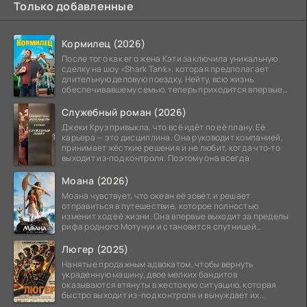
Только добавленные
Кормилец (2026)
После того как его жена Кэти заключила уникальную
сделку на шоу «Shark Tank», которая предполагает
длительную деловую поездку, Нейту, всю жизнь
обеспечивавшему семью, теперь приходится впервые
стать
Служебный роман (2026)
Джеки Круз привыкла, что всё идёт по её плану. Её
карьера — это дисциплина. Она руководит компанией,
принимает жёсткие решения и не любит, когда что‑то
выходит из‑под контроля. Поэтому она всегда
Моана (2026)
Моана чувствует, что океан её зовёт, и решает
отправиться в путешествие, которое полностью
изменит ход её жизни. Она впервые выходит за пределы
рифа родного Мотунуи и становится спутницей
знаменитого
Люгер (2025)
Нанятые продажным адвокатом, чтобы вернуть
украденную машину, двое мелких бандитов
оказываются втянуты в жестокую ситуацию, которая
быстро выходит из-под контроля и вынуждает их
вступить в brutalное