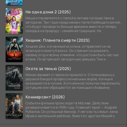
Не одна дома 2 (2025)
Маша отправляется с папой в летнее путешествие в
автодоме. Три года назад мама и папа пообещали дочке,
что будут проводить больше времени вместе и теперь
поездка на природу - семейная традиция. Но
Хищник: Планета смерти (2025)
Хищник Дек, изгнанный из клана, отправляется на
опасную планету Калиск. Он стремится доказать
своему отцу и всему племени, что достоин быть частью
клана. Он встречает загадочную девушку Тию и
Охота за тенью (2025)
Макао взывает к герою из прошлого. Столкнувшись с
дерзкой бандой профессиональных воров, полиция
оказывается в тупике. В отчаянной попытке переломить
ситуацию они обращаются за помощью к бывшему
Коммерсант (2026)
События фильма происходят в Москве. Действие
разворачивается в 1996 году. Главный герой — Андрей
Рубанов. Он успешный банкир. У него есть семья: жена
Ирма и маленький ребёнок. Вместе с другом Мишей у