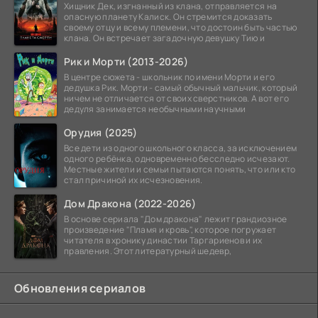
Хищник Дек, изгнанный из клана, отправляется на
опасную планету Калиск. Он стремится доказать
своему отцу и всему племени, что достоин быть частью
клана. Он встречает загадочную девушку Тию и
Рик и Морти (2013-2026)
В центре сюжета - школьник по имени Морти и его
дедушка Рик. Морти - самый обычный мальчик, который
ничем не отличается от своих сверстников. А вот его
дедуля занимается необычными научными
Орудия (2025)
Все дети из одного школьного класса, за исключением
одного ребёнка, одновременно бесследно исчезают.
Местные жители и семьи пытаются понять, что или кто
стал причиной их исчезновения.
Дом Дракона (2022-2026)
В основе сериала "Дом дракона" лежит грандиозное
произведение "Пламя и кровь", которое погружает
читателя в хронику династии Таргариенов и их
правления. Этот литературный шедевр,
Обновления сериалов