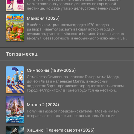
маркетолог, она уверенно движется по карьерной
лестнице. Но даже у таких целеустремленных людей
Манюня (2026)
В небольшом армянском городке 1970-х годов
разворачивается захватывающая история о двух
лучших подружках — Манюне и Наринэ. Их жизнь полна
веселья, беззаботности и необычных приключений. За
девочками
Топ за месяц
Симпсоны (1989-2026)
Семейство Симпсонов - папаша Гомер, мама Мардж,
дочери Лиза и маленькая Мэгги, и несносный
подросток Барт - проживают в среднестатистическом
городке Спрингфилд. Гомер трудится на местной
атомной
Моана 2 (2024)
Получив вызов от предков-искателей, Моана и Мауи
отправляются в далёкие и опасные воды Океании.
Хищник: Планета смерти (2025)