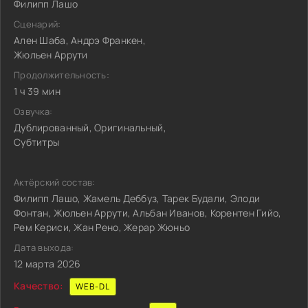
Филипп Лашо
Сценарий:
Ален Шаба, Андрэ Франкен,
Жюльен Аррути
Продолжительность:
1 ч 39 мин
Озвучка:
Дублированный, Оригинальный,
Субтитры
Актёрский состав:
Филипп Лашо, Жамель Деббуз, Тарек Будали, Элоди
Фонтан, Жюльен Аррути, Альбан Иванов, Корентен Гийо,
Рем Кериси, Жан Рено, Жерар Жюньо
Дата выхода:
12 марта 2026
Качество:
WEB-DL