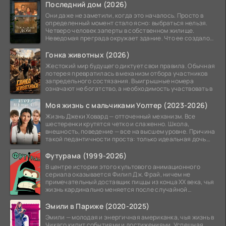
Последний дом (2026)
Они даже не заметили, когда это началось. Просто в
определенный момент стало ясно: выбраться нельзя.
Четверо человек заперты в собственном жилище.
Неведомая преграда окружает здание. Что ее создало
—
Гонка животных (2026)
Жестокий мир будущего диктует свои правила. Обычная
лотерея превратилась в механизм отбора участников
запредельного состязания. Выигрышные номера
означают не богатство, а необходимость участвовать в
Моя жизнь с мальчиками Уолтер (2023-2026)
Жизнь Джеки Ховард — отточенный механизм. Все
шестеренки крутятся четко и слаженно. Школа,
внешность, поведение — все на высшем уровне. Причина
такой педантичности проста: только идеальная дочь
может
Футурама (1999-2026)
В центре истории этого культового анимационного
сериала оказывается Филип Дж. Фрай, ничем не
примечательный доставщик пиццы из конца XX века, чья
жизнь кардинально меняется после случайной
заморозки
Эмили в Париже (2020-2025)
Эмили — молодая и энергичная американка, чья жизнь в
Чикаго кипит событиями и достижениями. Успешная