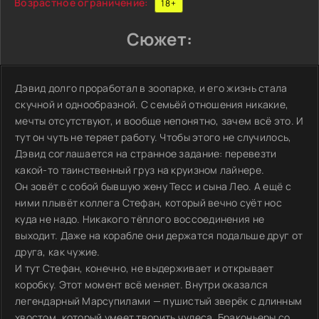
Возрастное ограничение:
18+
Сюжет:
Дэвид долго проработал в зоопарке, и его жизнь стала
скучной и однообразной. С семьёй отношения никакие,
мечты отсутствуют, и вообще непонятно, зачем всё это. И
тут он чуть не теряет работу. Чтобы этого не случилось,
Дэвид соглашается на странное задание: перевезти
какой-то таинственный груз на круизном лайнере.
Он зовёт с собой бывшую жену Тесс и сына Лео. А ещё с
ними плывёт коллега Стефан, который вечно суёт нос
куда не надо. Никакого тёплого воссоединения не
выходит. Даже на корабле они держатся подальше друг от
друга, как чужие.
И тут Стефан, конечно, не выдерживает и открывает
коробку. Этот момент всё меняет. Внутри оказался
легендарный Марсупилами — пушистый зверёк с длинным
хвостом, который умеет творить чудеса. Браконьеры со