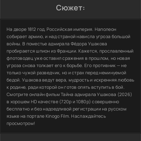
Сюжет:
На дворе 1812 год, Российская империя. Наполеон
собирает армию, и над страной нависла угроза большой
войны. В поместье адмирала Фёдора Ушакова
пробирается шпион из Франции. Кажется, прославленный
флотоводец уже оставил сражения в прошлом, но новая
угроза снова толкает его к борьбе. Его противник — не
только чужой разведчик, но и страх перед неминуемой
бедой. Ушакова ведут вера, мудрость и искренняя любовь
к родине, ради которой он готов опять вступить в бой.
Смотрите онлайн фильм Тайна адмирала Ушакова (2026)
в хорошем HD качестве (720p и 1080p) совершенно
бесплатно и без надоедливой регистрации на русском
языке на портале Kinogo Film. Наслаждайтесь
просмотром!