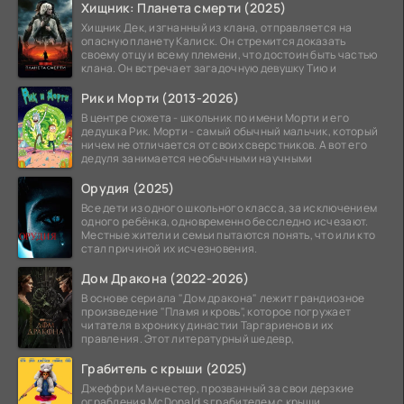
Хищник: Планета смерти (2025)
Хищник Дек, изгнанный из клана, отправляется на
опасную планету Калиск. Он стремится доказать
своему отцу и всему племени, что достоин быть частью
клана. Он встречает загадочную девушку Тию и
Рик и Морти (2013-2026)
В центре сюжета - школьник по имени Морти и его
дедушка Рик. Морти - самый обычный мальчик, который
ничем не отличается от своих сверстников. А вот его
дедуля занимается необычными научными
Орудия (2025)
Все дети из одного школьного класса, за исключением
одного ребёнка, одновременно бесследно исчезают.
Местные жители и семьи пытаются понять, что или кто
стал причиной их исчезновения.
Дом Дракона (2022-2026)
В основе сериала "Дом дракона" лежит грандиозное
произведение "Пламя и кровь", которое погружает
читателя в хронику династии Таргариенов и их
правления. Этот литературный шедевр,
Грабитель с крыши (2025)
Джеффри Манчестер, прозванный за свои дерзкие
ограбления McDonald s грабителем с крыши,