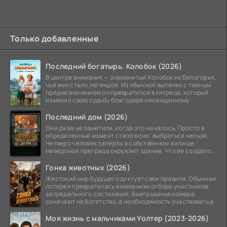
Только добавленные
Последний богатырь. Колобок (2026)
В центре внимания — знаменитый Колобок из Белогорья,
чьё имя стало легендой. Из обычной выпечки с тайным
предназначением он превратился в хитреца, который
изменил свою судьбу благодаря неожиданному
Последний дом (2026)
Они даже не заметили, когда это началось. Просто в
определенный момент стало ясно: выбраться нельзя.
Четверо человек заперты в собственном жилище.
Неведомая преграда окружает здание. Что ее создало
—
Гонка животных (2026)
Жестокий мир будущего диктует свои правила. Обычная
лотерея превратилась в механизм отбора участников
запредельного состязания. Выигрышные номера
означают не богатство, а необходимость участвовать в
Моя жизнь с мальчиками Уолтер (2023-2026)