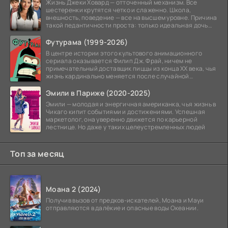
Жизнь Джеки Ховард — отточенный механизм. Все
шестеренки крутятся четко и слаженно. Школа,
внешность, поведение — все на высшем уровне. Причина
такой педантичности проста: только идеальная дочь
может
Футурама (1999-2026)
В центре истории этого культового анимационного
сериала оказывается Филип Дж. Фрай, ничем не
примечательный доставщик пиццы из конца XX века, чья
жизнь кардинально меняется после случайной
заморозки
Эмили в Париже (2020-2025)
Эмили — молодая и энергичная американка, чья жизнь в
Чикаго кипит событиями и достижениями. Успешная
маркетолог, она уверенно движется по карьерной
лестнице. Но даже у таких целеустремленных людей
Топ за месяц
Моана 2 (2024)
Получив вызов от предков-искателей, Моана и Мауи
отправляются в далёкие и опасные воды Океании.