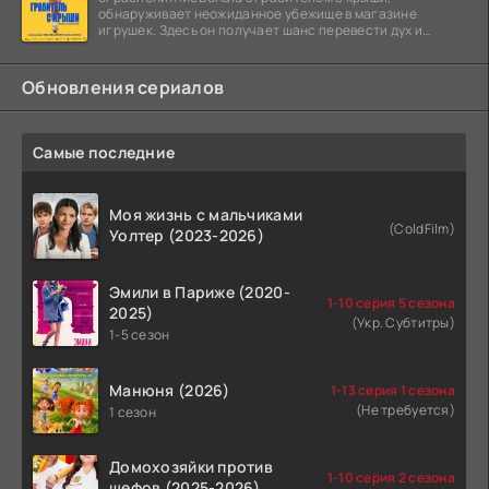
обнаруживает неожиданное убежище в магазине
игрушек. Здесь он получает шанс перевести дух и
залечь на дно. Но
Обновления сериалов
Самые последние
Моя жизнь с мальчиками
(ColdFilm)
Уолтер (2023-2026)
Эмили в Париже (2020-
1-10 серия 5 сезона
2025)
(Укр. Субтитры)
1-5 сезон
Манюня (2026)
1-13 серия 1 сезона
(Не требуется)
1 сезон
Домохозяйки против
1-10 серия 2 сезона
шефов (2025-2026)