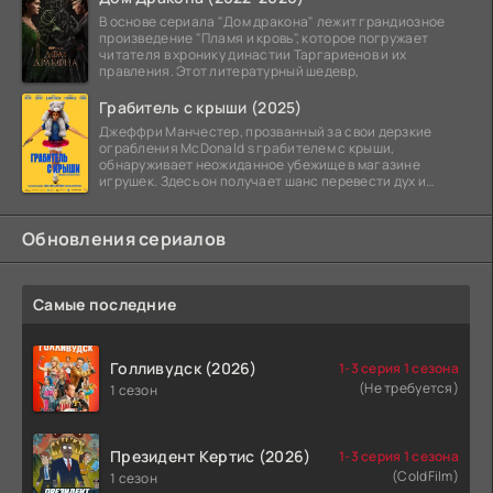
В основе сериала "Дом дракона" лежит грандиозное
произведение "Пламя и кровь", которое погружает
читателя в хронику династии Таргариенов и их
правления. Этот литературный шедевр,
Грабитель с крыши (2025)
Джеффри Манчестер, прозванный за свои дерзкие
ограбления McDonald s грабителем с крыши,
обнаруживает неожиданное убежище в магазине
игрушек. Здесь он получает шанс перевести дух и
залечь на дно. Но
Обновления сериалов
Самые последние
Голливудск (2026)
1-3 серия 1 сезона
(Не требуется)
1 сезон
Президент Кертис (2026)
1-3 серия 1 сезона
(ColdFilm)
1 сезон