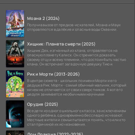
Моана 2 (2024)
Получив вызов от предков-искателей, Моана и Мауи
отправляются в далёкие и опасные воды Океании.
Хищник: Планета смерти (2025)
Хищник Дек, изгнанный из клана, отправляется на
опасную планету Калиск. Он стремится доказать
своему отцу и всему племени, что достоин быть частью
клана. Он встречает загадочную девушку Тию и
Рик и Морти (2013-2026)
В центре сюжета - школьник по имени Морти и его
дедушка Рик. Морти - самый обычный мальчик, который
ничем не отличается от своих сверстников. А вот его
дедуля занимается необычными научными
Орудия (2025)
Все дети из одного школьного класса, за исключением
одного ребёнка, одновременно бесследно исчезают.
Местные жители и семьи пытаются понять, что или кто
стал причиной их исчезновения.
Дом Дракона (2022-2026)