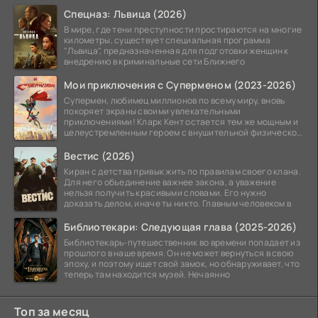
Спецназ: Львица (2026)
В мире, где тени преступности простираются на многие
километры, существует специальная программа
"Львица", предназначенная для подготовки женщин к
внедрению в криминальные сети Ближнего
Мои приключения с Суперменом (2023-2026)
Супермен, любимец миллионов по всему миру, вновь
покоряет экраны своими увлекательными
приключениями! Кларк Кент остается тем же мощным и
целеустремленным героем с внушительной физической
подготовкой.
Вестис (2026)
Киран с детства привык жить по правилам своего клана.
Для него объединение важнее закона, а уважение
нельзя получить красивыми словами. Его нужно
доказать делом, иначе ты никто. Главным человеком в
Библиотекари: Следующая глава (2025-2026)
Библиотекарь-путешественник во времени попадает из
прошлого в наше время. Он не может вернуться в свою
эпоху, и поэтому ищет свой замок, но обнаруживает, что
теперь там находится музей. Нечаянно
Топ за месяц