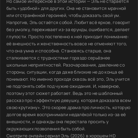
Но самое интересное в этой истории — Эль не старается
быть «удобной» для других. Она не становится мрачной
или отстранённой героиней, чтобы доказать свой ум.
Напротив, Эль остаётся собой. Любит всё яркое, говорит
без умолку, переживает из-за ерунды, ошибается, делает
глупости. Просто постепенно к ней приходит понимание:
её внешность и женственность вовсе не отменяют того,
что она умна и способна. Становясь старше, она
сталкивается с трудностями гораздо серьёзнее
школьных неприятностей. Разочарования, давление со
стороны, ситуации, когда даже близкие не до конца её
понимают. Но именно проходя сквозь всё это, Эль учится
не подгонять себя под чужие ожидания. И, наверное,
поэтому этот сюжет работает. Ведь это не шаблонный
рассказ про «эффектную девушку, которая доказала всем
свою крутизну». Это скорее драма про личность, которую
долгое время воспринимали недалёкой только из-за её
внешности, и однажды она перестала просить у
окружающих позволения быть собой.
Смотрите онлайн сериал Эль (2026) в хорошем HD