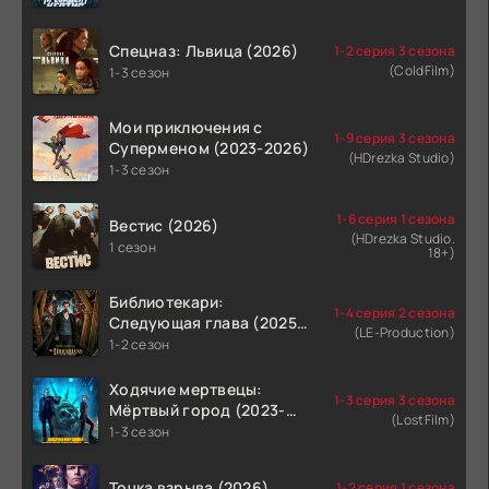
Спецназ: Львица (2026)
1-2 серия 3 сезона
(ColdFilm)
1-3 сезон
Мои приключения с
1-9 серия 3 сезона
Суперменом (2023-2026)
(HDrezka Studio)
1-3 сезон
1-6 серия 1 сезона
Вестис (2026)
(HDrezka Studio.
1 сезон
18+)
Библиотекари:
1-4 серия 2 сезона
Следующая глава (2025-
(LE-Production)
2026)
1-2 сезон
Ходячие мертвецы:
1-3 серия 3 сезона
Мёртвый город (2023-
(LostFilm)
2026)
1-3 сезон
Точка взрыва (2026)
1-2 серия 1 сезона