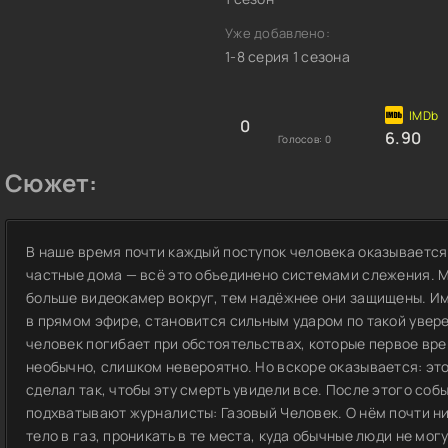
Уже добавлено:
1-8 серия 1 сезона
0
6.90
Голосов:
0
Сюжет:
В наше время почти каждый поступок человека оказывается 
частные дома — всё это объединено системами слежения. М
больше видеокамер вокруг, тем надёжнее они защищены. Им
в прямом эфире, становится сильным ударом по такой увере
человек погибает при обстоятельствах, которые первое вр
необычно, слишком невероятно. Но вскоре оказывается: это
сделал так, чтобы эту смерть увидели все. После этого со
подхватывают журналисты: Газовый Человек. О нём почти ни
тело в газ, проникать в те места, куда обычные люди не могу