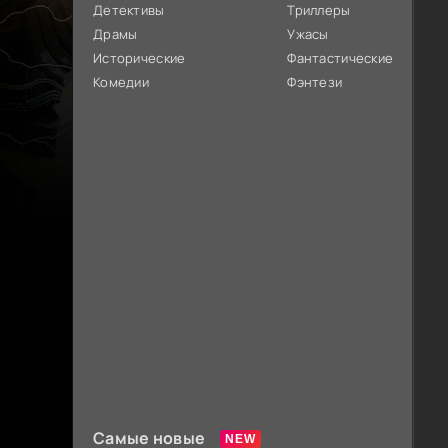
Детективы
Триллеры
Драмы
Ужасы
Исторические
Фантастические
Комедии
Фэнтези
Самые новые