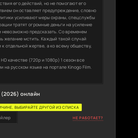
ствия его действий, но не помогают его
ствием он оставляет предупреждение, словно
олитики усиливают меры охраны, спецслужбы
рации тратят огромные деньги на усиление
ие невозможно предсказать. Со временем
шь желание мстить. Каждый такой случай
 к отдельной жертве, а ко всему обществу,
HD качестве (720p и 1080p) 1 сезон все
 на русском языке на портале Kinogo Film.
 (2026) онлайн
ИЧИНЕ, ВЫБИРАЙТЕ ДРУГОЙ ИЗ СПИСКА
ейлер
НЕ РАБОТАЕТ?