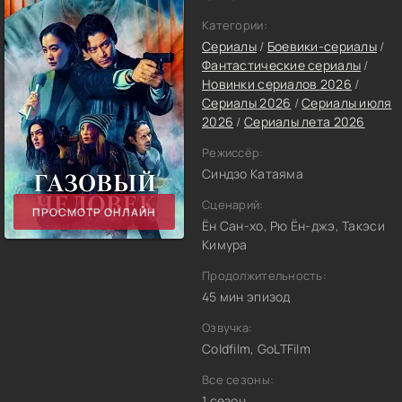
Категории:
Сериалы
/
Боевики-сериалы
/
Фантастические сериалы
/
Новинки сериалов 2026
/
Сериалы 2026
/
Сериалы июля
2026
/
Сериалы лета 2026
Режиссёр:
Синдзо Катаяма
Сценарий:
ПРОСМОТР ОНЛАЙН
Ён Сан-хо, Рю Ён-джэ, Такэси
Кимура
Продолжительность:
45 мин эпизод
Озвучка:
Coldfilm, GoLTFilm
Все сезоны:
1 сезон