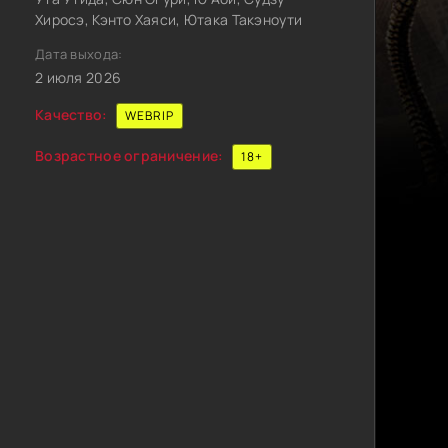
Хиросэ, Кэнто Хаяси, Ютака Такэноути
Дата выхода:
2 июля 2026
Качество:
WEBRIP
Возрастное ограничение:
18+