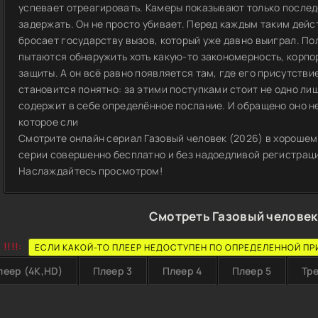
успевает отреагировать. Камеры показывают только послед
задержать. Он не просто убивает. Перед каждым таким дей
бросает государству вызов, который уже давно выиграл. П
пытаются обнаружить хоть какую-то закономерность, корпо
защиты. А он всё равно появляется там, где его присутств
становится понятно: за этими поступками стоит не одно ли
содержит в себе определённое послание. И обращено оно не
которое сли
Смотрите онлайн сериал Газовый человек (2026) в хорошем 
серии совершенно бесплатно и без надоедливой регистрации
Наслаждайтесь просмотром!
Смотреть Газовый человек
!!!!:
ЕСЛИ КАКОЙ-ТО ПЛЕЕР НЕДОСТУПЕН ПО ОПРЕДЕЛЕННОЙ ПР
леер (4K,HD)
Плеер 3
Плеер 4
Плеер 5
Тр