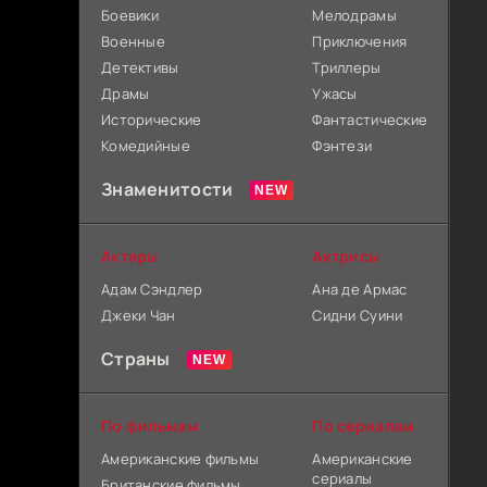
Боевики
Мелодрамы
Военные
Приключения
Детективы
Триллеры
Драмы
Ужасы
Исторические
Фантастические
Комедийные
Фэнтези
Знаменитости
Актеры
Актрисы
Адам Сэндлер
Ана де Армас
Джеки Чан
Сидни Суини
Страны
По фильмам
По сериалам
Американские фильмы
Американские
сериалы
Британские фильмы