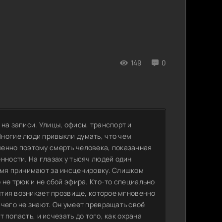
149
0
на записи. Улицы, офисы, транспорт и
ногие люди привыкли думать, что чем
енно поэтому смерть человека, показанная
нности. На глазах у тысяч людей один
емя принимают за инсценировку. Слишком
 не трюк и не сбой эфира. Кто-то специально
бытия возникает прозвище, которое мгновенно
чего не знают. Он умеет превращать своё
т попасть, и исчезать до того, как охрана