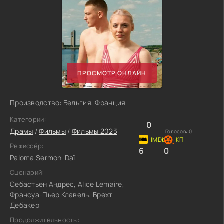
ПРОСМОТР ОНЛАЙН
Производство: Бельгия, Франция
Категории:
0
Драмы
/
Фильмы
/
Фильмы 2023
Голосов:
0
Режиссёр:
6
0
Paloma Sermon-Daï
Сценарий:
Себастьен Андрес, Alice Lemaire,
Франсуа-Пьер Клавель, Брехт
Дебакер
Продолжительность: