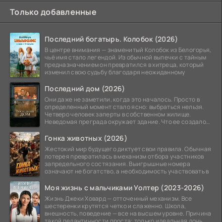
Только добавленные
Последний богатырь. Колобок (2026)
В центре внимания — знаменитый Колобок из Белогорья,
чьё имя стало легендой. Из обычной выпечки с тайным
предназначением он превратился в хитреца, который
изменил свою судьбу благодаря неожиданному
Последний дом (2026)
Они даже не заметили, когда это началось. Просто в
определенный момент стало ясно: выбраться нельзя.
Четверо человек заперты в собственном жилище.
Неведомая преграда окружает здание. Что ее создало
—
Гонка животных (2026)
Жестокий мир будущего диктует свои правила. Обычная
лотерея превратилась в механизм отбора участников
запредельного состязания. Выигрышные номера
означают не богатство, а необходимость участвовать в
Моя жизнь с мальчиками Уолтер (2023-2026)
Жизнь Джеки Ховард — отточенный механизм. Все
шестеренки крутятся четко и слаженно. Школа,
внешность, поведение — все на высшем уровне. Причина
такой педантичности проста: только идеальная дочь