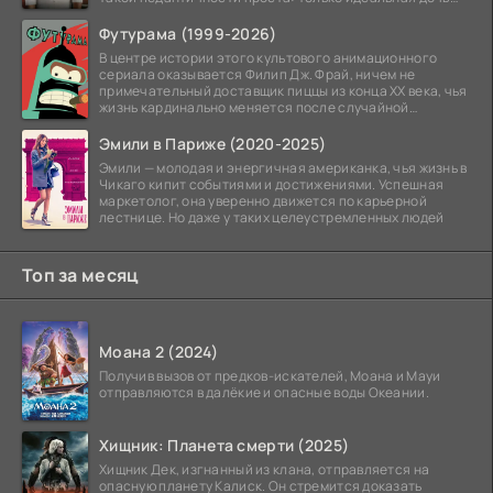
может
Футурама (1999-2026)
В центре истории этого культового анимационного
сериала оказывается Филип Дж. Фрай, ничем не
примечательный доставщик пиццы из конца XX века, чья
жизнь кардинально меняется после случайной
заморозки
Эмили в Париже (2020-2025)
Эмили — молодая и энергичная американка, чья жизнь в
Чикаго кипит событиями и достижениями. Успешная
маркетолог, она уверенно движется по карьерной
лестнице. Но даже у таких целеустремленных людей
Топ за месяц
Моана 2 (2024)
Получив вызов от предков-искателей, Моана и Мауи
отправляются в далёкие и опасные воды Океании.
Хищник: Планета смерти (2025)
Хищник Дек, изгнанный из клана, отправляется на
опасную планету Калиск. Он стремится доказать