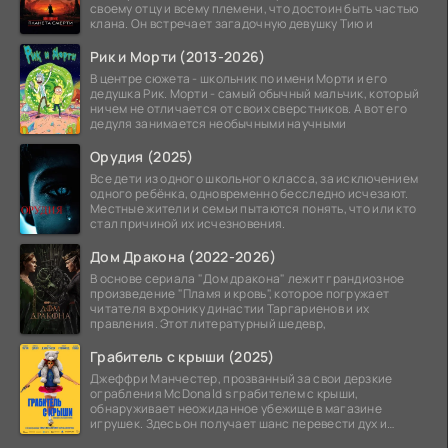
своему отцу и всему племени, что достоин быть частью
клана. Он встречает загадочную девушку Тию и
Рик и Морти (2013-2026)
В центре сюжета - школьник по имени Морти и его
дедушка Рик. Морти - самый обычный мальчик, который
ничем не отличается от своих сверстников. А вот его
дедуля занимается необычными научными
Орудия (2025)
Все дети из одного школьного класса, за исключением
одного ребёнка, одновременно бесследно исчезают.
Местные жители и семьи пытаются понять, что или кто
стал причиной их исчезновения.
Дом Дракона (2022-2026)
В основе сериала "Дом дракона" лежит грандиозное
произведение "Пламя и кровь", которое погружает
читателя в хронику династии Таргариенов и их
правления. Этот литературный шедевр,
Грабитель с крыши (2025)
Джеффри Манчестер, прозванный за свои дерзкие
ограбления McDonald s грабителем с крыши,
обнаруживает неожиданное убежище в магазине
игрушек. Здесь он получает шанс перевести дух и
залечь на дно. Но