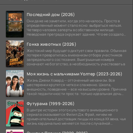
Последний дом (2026)
Они даже не заметили, когда это началось. Просто в
определенный момент стало ясно: выбраться нельзя.
Четверо человек заперты в собственном жилище.
Неведомая преграда окружает здание. Что ее создало
—
Гонка животных (2026)
Жестокий мир будущего диктует свои правила. Обычная
лотерея превратилась в механизм отбора участников
запредельного состязания. Выигрышные номера
означают не богатство, а необходимость участвовать в
Моя жизнь с мальчиками Уолтер (2023-2026)
Жизнь Джеки Ховард — отточенный механизм. Все
шестеренки крутятся четко и слаженно. Школа,
внешность, поведение — все на высшем уровне. Причина
такой педантичности проста: только идеальная дочь
может
Футурама (1999-2026)
В центре истории этого культового анимационного
сериала оказывается Филип Дж. Фрай, ничем не
примечательный доставщик пиццы из конца XX века, чья
жизнь кардинально меняется после случайной
заморозки