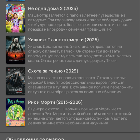
Не одна дома 2 (2025)
Маша отправляется с папой в летнее путешествие в
автодоме. Три года назад мама и папа пообещали дочке,
что будут проводить больше времени вместе и теперь
поездка на природу - семейная традиция. Но
Хищник: Планета смерти (2025)
Хищник Дек, изгнанный из клана, отправляется на
опасную планету Калиск. Он стремится доказать
своему отцу и всему племени, что достоин быть частью
клана. Он встречает загадочную девушку Тию и
Охота за тенью (2025)
Макао взывает к герою из прошлого. Столкнувшись с
дерзкой бандой профессиональных воров, полиция
оказывается в тупике. В отчаянной попытке переломить
ситуацию они обращаются за помощью к бывшему
Рик и Морти (2013-2026)
В центре сюжета - школьник по имени Морти и его
дедушка Рик. Морти - самый обычный мальчик, который
ничем не отличается от своих сверстников. А вот его
дедуля занимается необычными научными
Обновления сериалов