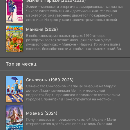
Эмили в Париже (2020-2025)
Эмили — молодая и энергичная американка, чья жизнь в
Чикаго кипит событиями и достижениями. Успешная
маркетолог, она уверенно движется по карьерной
лестнице. Но даже у таких целеустремленных людей
Манюня (2026)
В небольшом армянском городке 1970-х годов
разворачивается захватывающая история о двух
лучших подружках — Манюне и Наринэ. Их жизнь полна
веселья, беззаботности и необычных приключений. За
девочками
Топ за месяц
Симпсоны (1989-2026)
Семейство Симпсонов - папаша Гомер, мама Мардж,
дочери Лиза и маленькая Мэгги, и несносный
подросток Барт - проживают в среднестатистическом
городке Спрингфилд. Гомер трудится на местной
атомной
Моана 2 (2024)
Получив вызов от предков-искателей, Моана и Мауи
отправляются в далёкие и опасные воды Океании.