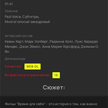
01:41
Озвучка:
Pazl Voice, Субтитры,
Многоголосый закадровый
Актёрский состав:
Кевин Харт, Марк Уолберг, Реджина Холл, Луис Херардо
Мендес, Джон Эймос, Анна Мария Хорсфорд, Джимми О.
Ян
Дата выхода:
Качество:
WEB-DL
Возрастное ограничение:
16
Сюжет:
Фильм "Время для себя" - это история о том, как важно