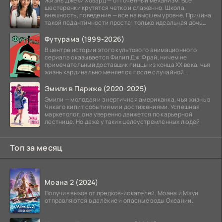
Жизнь Джеки Ховард — отточенный механизм. Все
шестеренки крутятся четко и слаженно. Школа,
внешность, поведение — все на высшем уровне. Причина
такой педантичности проста: только идеальная дочь
может
Футурама (1999-2026)
В центре истории этого культового анимационного
сериала оказывается Филип Дж. Фрай, ничем не
примечательный доставщик пиццы из конца XX века, чья
жизнь кардинально меняется после случайной
заморозки
Эмили в Париже (2020-2025)
Эмили — молодая и энергичная американка, чья жизнь в
Чикаго кипит событиями и достижениями. Успешная
маркетолог, она уверенно движется по карьерной
лестнице. Но даже у таких целеустремленных людей
Топ за месяц
Моана 2 (2024)
Получив вызов от предков-искателей, Моана и Мауи
отправляются в далёкие и опасные воды Океании.