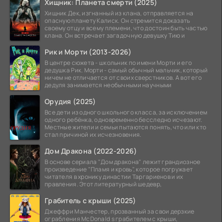
Хищник: Планета смерти (2025)
Хищник Дек, изгнанный из клана, отправляется на
опасную планету Калиск. Он стремится доказать
своему отцу и всему племени, что достоин быть частью
клана. Он встречает загадочную девушку Тию и
Рик и Морти (2013-2026)
В центре сюжета - школьник по имени Морти и его
дедушка Рик. Морти - самый обычный мальчик, который
ничем не отличается от своих сверстников. А вот его
дедуля занимается необычными научными
Орудия (2025)
Все дети из одного школьного класса, за исключением
одного ребёнка, одновременно бесследно исчезают.
Местные жители и семьи пытаются понять, что или кто
стал причиной их исчезновения.
Дом Дракона (2022-2026)
В основе сериала "Дом дракона" лежит грандиозное
произведение "Пламя и кровь", которое погружает
читателя в хронику династии Таргариенов и их
правления. Этот литературный шедевр,
Грабитель с крыши (2025)
Джеффри Манчестер, прозванный за свои дерзкие
ограбления McDonald s грабителем с крыши,