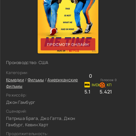
ПРОСМОТР ОНЛАЙН
Производство: США
Категории:
0
Комедии
/
Фильмы
/
Американские
Голосов:
0
фильмы
5.1
5.421
Режиссёр:
Джон Гамбург
Сценарий:
Патриша Брага, Джо Гатта, Джон
Гамбург, Кевин Харт
Продолжительность: