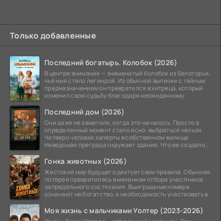
Только добавленные
Последний богатырь. Колобок (2026)
В центре внимания — знаменитый Колобок из Белогорья,
чьё имя стало легендой. Из обычной выпечки с тайным
предназначением он превратился в хитреца, который
изменил свою судьбу благодаря неожиданному
Последний дом (2026)
Они даже не заметили, когда это началось. Просто в
определенный момент стало ясно: выбраться нельзя.
Четверо человек заперты в собственном жилище.
Неведомая преграда окружает здание. Что ее создало
—
Гонка животных (2026)
Жестокий мир будущего диктует свои правила. Обычная
лотерея превратилась в механизм отбора участников
запредельного состязания. Выигрышные номера
означают не богатство, а необходимость участвовать в
Моя жизнь с мальчиками Уолтер (2023-2026)