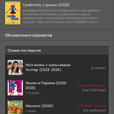
Грабитель с крыши (2025)
Джеффри Манчестер, прозванный за свои дерзкие
ограбления McDonald s грабителем с крыши,
обнаруживает неожиданное убежище в магазине
игрушек. Здесь он получает шанс перевести дух и
залечь на дно. Но
Обновления сериалов
Самые последние
Моя жизнь с мальчиками
(ColdFilm)
Уолтер (2023-2026)
Эмили в Париже (2020-
1-10 серия 5 сезона
2025)
(Укр. Субтитры)
1-5 сезон
Манюня (2026)
1-13 серия 1 сезона
(Не требуется)
1 сезон