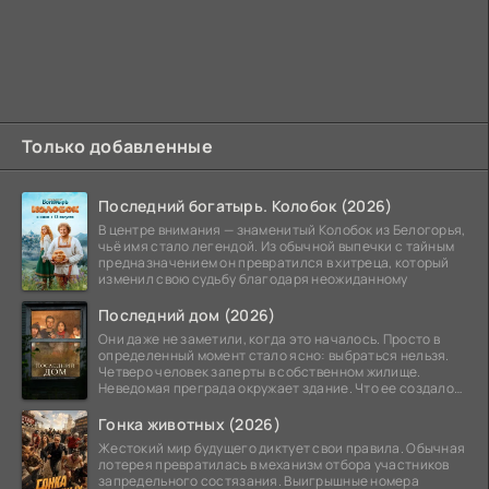
Только добавленные
Последний богатырь. Колобок (2026)
В центре внимания — знаменитый Колобок из Белогорья,
чьё имя стало легендой. Из обычной выпечки с тайным
предназначением он превратился в хитреца, который
изменил свою судьбу благодаря неожиданному
Последний дом (2026)
Они даже не заметили, когда это началось. Просто в
определенный момент стало ясно: выбраться нельзя.
Четверо человек заперты в собственном жилище.
Неведомая преграда окружает здание. Что ее создало
—
Гонка животных (2026)
Жестокий мир будущего диктует свои правила. Обычная
лотерея превратилась в механизм отбора участников
запредельного состязания. Выигрышные номера