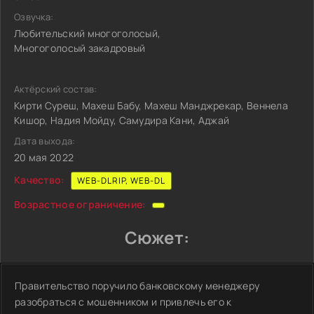
Озвучка:
Любительский многоголосый,
Многоголосый закадровый
Актёрский состав:
Кирти Суреш, Махеш Бабу, Махеш Манджрекар, Веннела
Кишор, Надия Мойду, Самудира Кани, Аджай
Дата выхода:
20 мая 2022
Качество:
WEB-DLRIP, WEB-DL
Возрастное ограничение:
Сюжет:
Правительство поручило банковскому менеджеру
разобраться с мошенником и привлечь его к