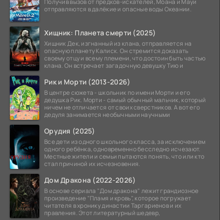
Получив вызов от предков-искателей, Моана и Мауи
отправляются в далёкие и опасные воды Океании.
Хищник: Планета смерти (2025)
Хищник Дек, изгнанный из клана, отправляется на
опасную планету Калиск. Он стремится доказать
своему отцу и всему племени, что достоин быть частью
клана. Он встречает загадочную девушку Тию и
Рик и Морти (2013-2026)
В центре сюжета - школьник по имени Морти и его
дедушка Рик. Морти - самый обычный мальчик, который
ничем не отличается от своих сверстников. А вот его
дедуля занимается необычными научными
Орудия (2025)
Все дети из одного школьного класса, за исключением
одного ребёнка, одновременно бесследно исчезают.
Местные жители и семьи пытаются понять, что или кто
стал причиной их исчезновения.
Дом Дракона (2022-2026)
В основе сериала "Дом дракона" лежит грандиозное
произведение "Пламя и кровь", которое погружает
читателя в хронику династии Таргариенов и их
правления. Этот литературный шедевр,