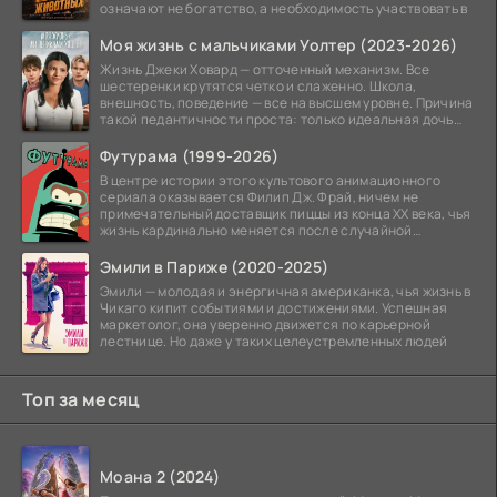
означают не богатство, а необходимость участвовать в
Моя жизнь с мальчиками Уолтер (2023-2026)
Жизнь Джеки Ховард — отточенный механизм. Все
шестеренки крутятся четко и слаженно. Школа,
внешность, поведение — все на высшем уровне. Причина
такой педантичности проста: только идеальная дочь
может
Футурама (1999-2026)
В центре истории этого культового анимационного
сериала оказывается Филип Дж. Фрай, ничем не
примечательный доставщик пиццы из конца XX века, чья
жизнь кардинально меняется после случайной
заморозки
Эмили в Париже (2020-2025)
Эмили — молодая и энергичная американка, чья жизнь в
Чикаго кипит событиями и достижениями. Успешная
маркетолог, она уверенно движется по карьерной
лестнице. Но даже у таких целеустремленных людей
Топ за месяц
Моана 2 (2024)