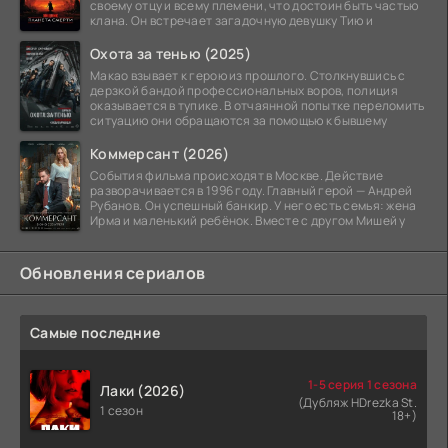
своему отцу и всему племени, что достоин быть частью
клана. Он встречает загадочную девушку Тию и
Охота за тенью (2025)
Макао взывает к герою из прошлого. Столкнувшись с
дерзкой бандой профессиональных воров, полиция
оказывается в тупике. В отчаянной попытке переломить
ситуацию они обращаются за помощью к бывшему
Коммерсант (2026)
События фильма происходят в Москве. Действие
разворачивается в 1996 году. Главный герой — Андрей
Рубанов. Он успешный банкир. У него есть семья: жена
Ирма и маленький ребёнок. Вместе с другом Мишей у
Обновления сериалов
Самые последние
1-5 серия 1 сезона
Лаки (2026)
(Дубляж HDrezka St.
1 сезон
18+)