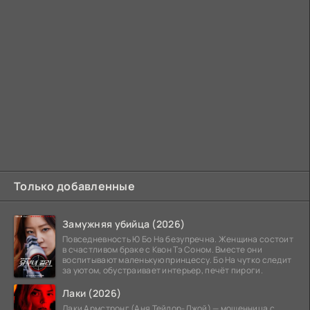
Только добавленные
Замужняя убийца (2026)
Повседневность Ю Бо На безупречна. Женщина состоит
в счастливом браке с Квон Тэ Соном. Вместе они
воспитывают маленькую принцессу. Бо На чутко следит
за уютом, обустраивает интерьер, печёт пироги.
Лаки (2026)
Лаки Армстронг (Аня Тейлор-Джой) — мошенница с