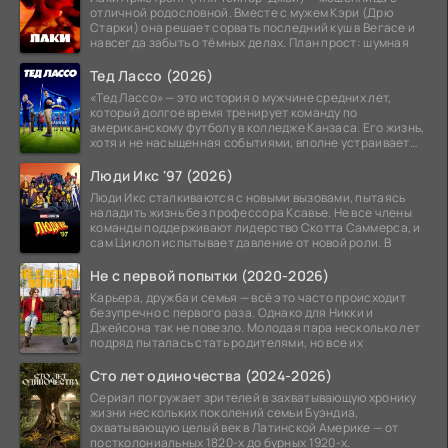
отличной родословной. Вместе с мужем Кэри (Дрю
Старки) она решает сорвать последний куш в Вегасе и
навсегда забыть о тёмных делах. План прост: шумная
Тед Лассо (2026)
«Тед Лассо» — это история о мужчине средних лет,
который долгое время тренирует команду по
американскому футболу в колледже Канзаса. Его жизнь,
хотя и не насыщенная событиями, вполне устраивает
его:
Люди Икс '97 (2026)
Люди Икс сталкиваются с новыми вызовами, пытаясь
наладить жизнь без профессора Ксавье. Не все члены
команды поддерживают лидерство Скотта Саммерса, и
сам Циклоп испытывает давление от новой роли. В
Не с первой попытки (2020-2026)
Карьера, дружба и семья — всё это часто происходит
безупречно с первого раза. Однако для Никки и
Джейсона так не повезло. Молодая пара несколько лет
подряд пыталась стать родителями, но все их
Сто лет одиночества (2024-2026)
Сериал погружает зрителей в захватывающую хронику
жизни нескольких поколений семьи Буэндиа,
охватывающую целый век в Латинской Америке — от
постколониальных 1820-х до бурных 1920-х.