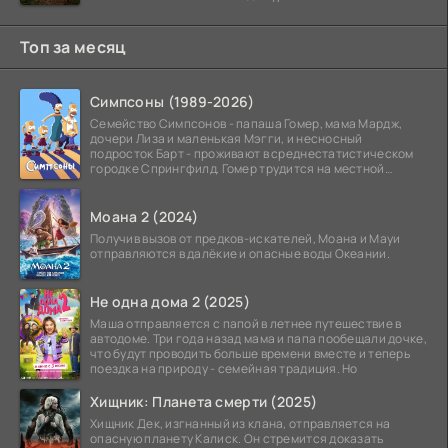
Топ за месяц
Симпсоны (1989-2026)
Семейство Симпсонов - папаша Гомер, мама Мардж,
дочери Лиза и маленькая Мэгги, и несносный
подросток Барт - проживают в среднестатистическом
городке Спрингфилд. Гомер трудится на местной
атомной
Моана 2 (2024)
Получив вызов от предков-искателей, Моана и Мауи
отправляются в далёкие и опасные воды Океании.
Не одна дома 2 (2025)
Маша отправляется с папой в летнее путешествие в
автодоме. Три года назад мама и папа пообещали дочке,
что будут проводить больше времени вместе и теперь
поездка на природу - семейная традиция. Но
Хищник: Планета смерти (2025)
Хищник Дек, изгнанный из клана, отправляется на
опасную планету Калиск. Он стремится доказать