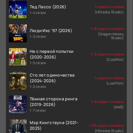
Тед Лассо (2026)
1 серия 4 сезона
(HDrezka Studio)
1-4 сезон
1-8 серия 2 сезона
Люди Икс '97 (2026)
(Dragon Money
1-2 сезон
Studio)
Не с первой попытки
1-5 серия 5 сезона
(2020-2026)
(Coldfilm)
1-5 сезон
Сто лет одиночества
1 серия 2 сезона
(2024-2026)
(LostFilm)
1-2 сезон
Тёмная сторона ринга
1-6 серия 7 сезона
(2019-2026)
(AMS)
1-7 сезон
Мэр Кингстауна (2021-
1-10 серия 4 сезона
2025)
(HDrezka Studio)