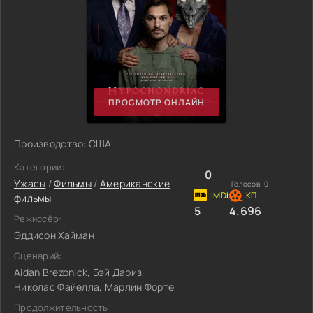
ПРОСМОТР ОНЛАЙН
Производство: США
Категории:
0
Ужасы
/
Фильмы
/
Американские
Голосов:
0
фильмы
5
4.696
Режиссёр:
Эддисон Хайман
Сценарий:
Aidan Brezonick, Бэй Дариз,
Николас Файелла, Марлин Форте
Продолжительность: