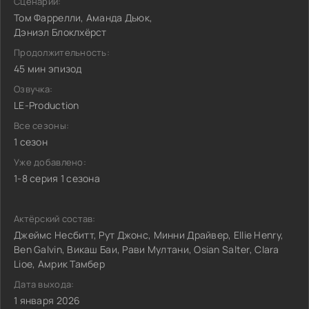
Сценарий:
Том Фаррелли, Аманда Дьюк,
Дэниэл Блоклхёрст
Продолжительность:
45 мин эпизод
Озвучка:
LE-Production
Все сезоны:
1 сезон
Уже добавлено:
1-8 серия 1 сезона
Актёрский состав:
Джеймс Несбитт, Рут Джонс, Минни Драйвер, Ellie Henry,
Ben Galvin, Викаш Баи, Рави Мултани, Osian Salter, Clara
Lioe, Амрик Тамбер
Дата выхода:
1 января 2026