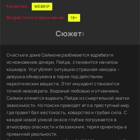
Качество:
WEBRIP
Возрастное ограничение:
18+
Сюжет:
Счастье в доме Саймона разбивается вдребезги:
исчезновение дочери, Пейдж, становится началом
кошмара. Усугубляет ситуацию страшная находка –
девушка обнаружена в парке под действием
наркотических веществ. Этот инцидент становится
точкой невозврата. Ведомый любовью и отчаянием,
Саймон клянется вырвать Пейдж из смертельной хватки
зависимости. Но поиски приводят его в преступный мир,
где правят бал жестокость, коварство и грубая сила. С
каждой новой уликой он все глубже погружается в
атмосферу опасности и беззакония, теряя ориентиры в
привычной реальности.