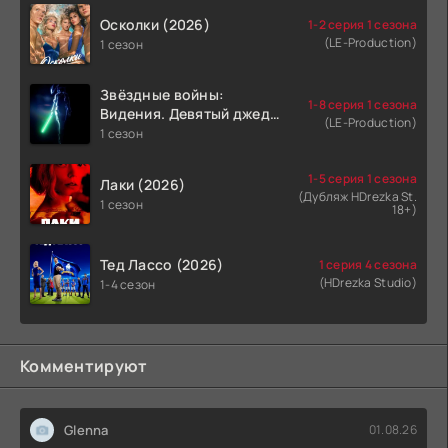
Осколки (2026)
1-2 серия 1 сезона
(LE-Production)
1 сезон
Звёздные войны:
1-8 серия 1 сезона
Видения. Девятый джедай
(LE-Production)
(2026)
1 сезон
1-5 серия 1 сезона
Лаки (2026)
(Дубляж HDrezka St.
1 сезон
18+)
Тед Лассо (2026)
1 серия 4 сезона
(HDrezka Studio)
1-4 сезон
Комментируют
Glenna
01.08.26