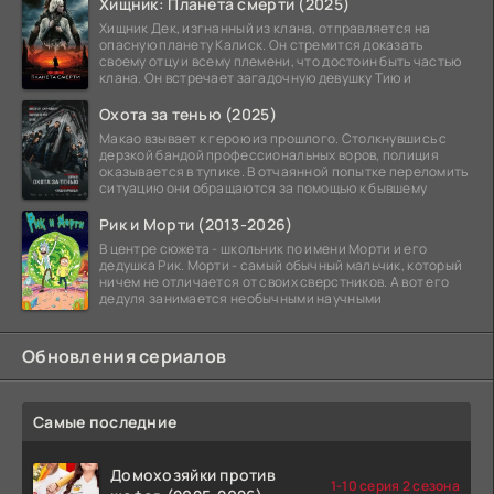
Хищник: Планета смерти (2025)
Хищник Дек, изгнанный из клана, отправляется на
опасную планету Калиск. Он стремится доказать
своему отцу и всему племени, что достоин быть частью
клана. Он встречает загадочную девушку Тию и
Охота за тенью (2025)
Макао взывает к герою из прошлого. Столкнувшись с
дерзкой бандой профессиональных воров, полиция
оказывается в тупике. В отчаянной попытке переломить
ситуацию они обращаются за помощью к бывшему
Рик и Морти (2013-2026)
В центре сюжета - школьник по имени Морти и его
дедушка Рик. Морти - самый обычный мальчик, который
ничем не отличается от своих сверстников. А вот его
дедуля занимается необычными научными
Обновления сериалов
Самые последние
Домохозяйки против
1-10 серия 2 сезона