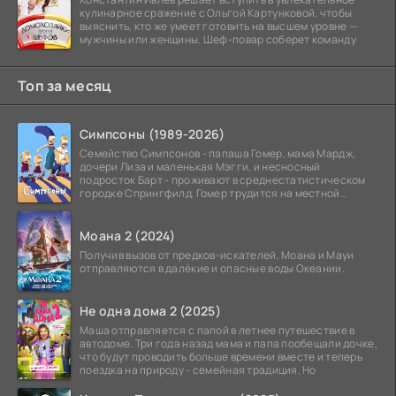
кулинарное сражение с Ольгой Картунковой, чтобы
выяснить, кто же умеет готовить на высшем уровне —
мужчины или женщины. Шеф-повар соберет команду
Топ за месяц
Симпсоны (1989-2026)
Семейство Симпсонов - папаша Гомер, мама Мардж,
дочери Лиза и маленькая Мэгги, и несносный
подросток Барт - проживают в среднестатистическом
городке Спрингфилд. Гомер трудится на местной
атомной
Моана 2 (2024)
Получив вызов от предков-искателей, Моана и Мауи
отправляются в далёкие и опасные воды Океании.
Не одна дома 2 (2025)
Маша отправляется с папой в летнее путешествие в
автодоме. Три года назад мама и папа пообещали дочке,
что будут проводить больше времени вместе и теперь
поездка на природу - семейная традиция. Но