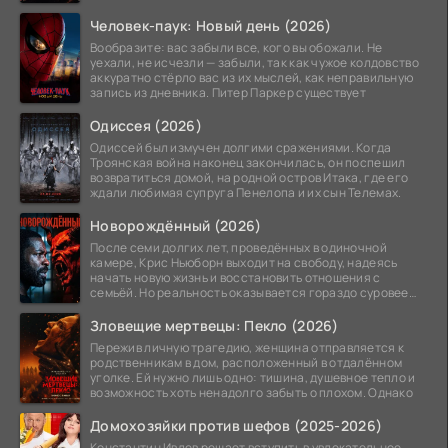
обязательной
Человек-паук: Новый день (2026)
Вообразите: вас забыли все, кого вы обожали. Не
уехали, не исчезли — забыли, так как чужое колдовство
аккуратно стёрло вас из их мыслей, как неправильную
запись из дневника. Питер Паркер существует
Одиссея (2026)
Одиссей был измучен долгими сражениями. Когда
Троянская война наконец закончилась, он поспешил
возвратиться домой, на родной остров Итака, где его
ждали любимая супруга Пенелопа и их сын Телемах.
Новорождённый (2026)
После семи долгих лет, проведённых в одиночной
камере, Крис Ньюборн выходит на свободу, надеясь
начать новую жизнь и восстановить отношения с
семьёй. Но реальность оказывается гораздо суровее
его
Зловещие мертвецы: Пекло (2026)
Пережив личную трагедию, женщина отправляется к
родственникам в дом, расположенный в отдалённом
уголке. Ей нужно лишь одно: тишина, душевное тепло и
возможность хоть ненадолго забыть о плохом. Однако
Домохозяйки против шефов (2025-2026)
Константин Ивлев решает вступить в увлекательное