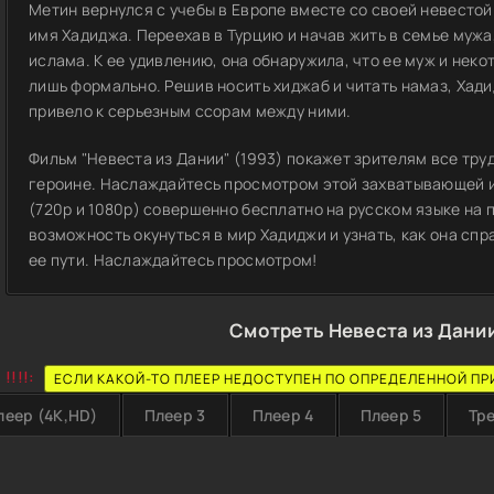
Метин вернулся с учебы в Европе вместе со своей невестой
имя Хадиджа. Переехав в Турцию и начав жить в семье мужа
ислама. К ее удивлению, она обнаружила, что ее муж и нек
лишь формально. Решив носить хиджаб и читать намаз, Хади
привело к серьезным ссорам между ними.
Фильм "Невеста из Дании" (1993) покажет зрителям все тру
героине. Наслаждайтесь просмотром этой захватывающей и
(720p и 1080p) совершенно бесплатно на русском языке на п
возможность окунуться в мир Хадиджи и узнать, как она сп
ее пути. Наслаждайтесь просмотром!
Смотреть Невеста из Дании
!!!!:
ЕСЛИ КАКОЙ-ТО ПЛЕЕР НЕДОСТУПЕН ПО ОПРЕДЕЛЕННОЙ ПР
леер (4K,HD)
Плеер 3
Плеер 4
Плеер 5
Тр