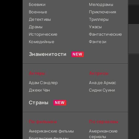
Боевики
Мелодрамы
Военные
Приключения
Детективы
Триллеры
Драмы
Ужасы
Исторические
Фантастические
Комедийные
Фэнтези
Знаменитости
Актеры
Актрисы
Адам Сэндлер
Ана де Армас
Джеки Чан
Сидни Суини
Страны
По фильмам
По сериалам
Американские фильмы
Американские
сериалы
Британские фильмы