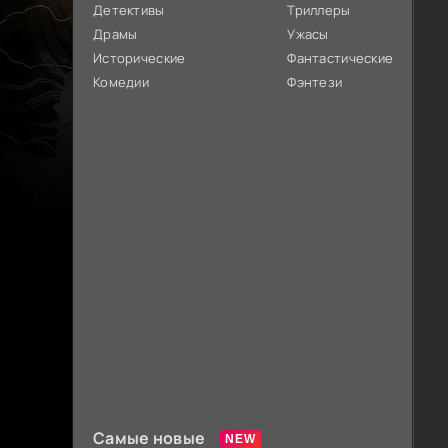
Детективы
Триллеры
Драмы
Ужасы
Исторические
Фантастические
Комедии
Фэнтези
Самые новые