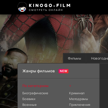
KINOGO-FILM
СМОТРЕТЬ ОНЛАЙН
Фильмы
Новогодн
Жанры фильмов
По категориям
+
Биографические
Криминал
Боевики
Мелодрамы
Военные
Приключения