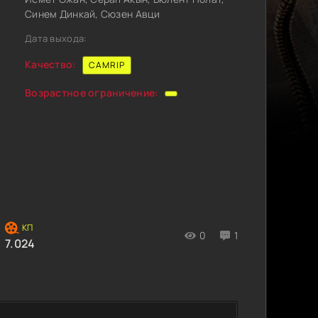
Синем Динкай, Сюзен Авци
Дата выхода:
Качество:
CAMRIP
Возрастное ограничение:
0
1
7.024