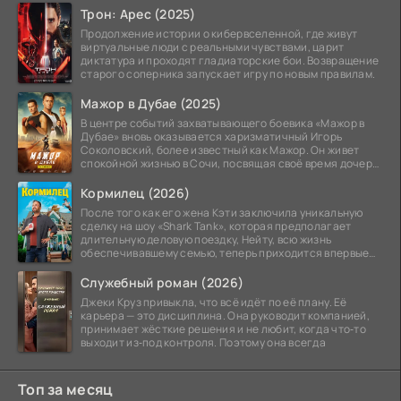
Трон: Арес (2025)
Продолжение истории о кибервселенной, где живут
виртуальные люди с реальными чувствами, царит
диктатура и проходят гладиаторские бои. Возвращение
старого соперника запускает игру по новым правилам.
Мажор в Дубае (2025)
В центре событий захватывающего боевика «Мажор в
Дубае» вновь оказывается харизматичный Игорь
Соколовский, более известный как Мажор. Он живет
спокойной жизнью в Сочи, посвящая своё время дочери
Соне.
Кормилец (2026)
После того как его жена Кэти заключила уникальную
сделку на шоу «Shark Tank», которая предполагает
длительную деловую поездку, Нейту, всю жизнь
обеспечивавшему семью, теперь приходится впервые
стать
Служебный роман (2026)
Джеки Круз привыкла, что всё идёт по её плану. Её
карьера — это дисциплина. Она руководит компанией,
принимает жёсткие решения и не любит, когда что‑то
выходит из‑под контроля. Поэтому она всегда
Топ за месяц