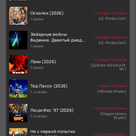
Осколки (2026)
1-2 серия 1 сезона
(LE-Production)
1 сезон
Звёздные войны:
1-8 серия 1 сезона
Видения. Девятый джедай
(LE-Production)
(2026)
1 сезон
1-5 серия 1 сезона
Лаки (2026)
(Дубляж HDrezka St.
1 сезон
18+)
Тед Лассо (2026)
1 серия 4 сезона
(HDrezka Studio)
1-4 сезон
1-8 серия 2 сезона
Люди Икс '97 (2026)
(Dragon Money
1-2 сезон
Studio)
Не с первой попытки
1-5 серия 5 сезона