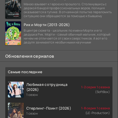
Макао взывает к герою из прошлого. Столкнувшись с
дерзкой бандой профессиональных воров, полиция
оказывается в тупике. В отчаянной попытке переломить
ситуацию они обращаются за помощью к бывшему
Рик и Морти (2013-2026)
В центре сюжета - школьник по имени Морти и его
дедушка Рик. Морти - самый обычный мальчик, который
ничем не отличается от своих сверстников. А вот его
дедуля занимается необычными научными
Обновления сериалов
Самые последние
Любимая сотрудница
1-2 серия 1 сезона
(2026)
(SoftBox)
1 сезон
Стерлинг-Поинт (2026)
1-8 серия 1 сезона
(LE-Production)
1 сезон