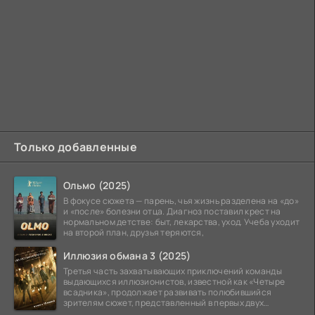
Только добавленные
Ольмо (2025)
В фокусе сюжета — парень, чья жизнь разделена на «до»
и «после» болезни отца. Диагноз поставил крест на
нормальном детстве: быт, лекарства, уход. Учеба уходит
на второй план, друзья теряются,
Иллюзия обмана 3 (2025)
Третья часть захватывающих приключений команды
выдающихся иллюзионистов, известной как «Четыре
всадника», продолжает развивать полюбившийся
зрителям сюжет, представленный в первых двух
фильмах.