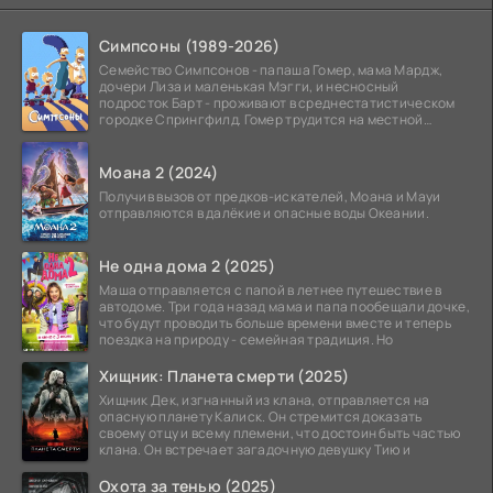
Симпсоны (1989-2026)
Семейство Симпсонов - папаша Гомер, мама Мардж,
дочери Лиза и маленькая Мэгги, и несносный
подросток Барт - проживают в среднестатистическом
городке Спрингфилд. Гомер трудится на местной
атомной
Моана 2 (2024)
Получив вызов от предков-искателей, Моана и Мауи
отправляются в далёкие и опасные воды Океании.
Не одна дома 2 (2025)
Маша отправляется с папой в летнее путешествие в
автодоме. Три года назад мама и папа пообещали дочке,
что будут проводить больше времени вместе и теперь
поездка на природу - семейная традиция. Но
Хищник: Планета смерти (2025)
Хищник Дек, изгнанный из клана, отправляется на
опасную планету Калиск. Он стремится доказать
своему отцу и всему племени, что достоин быть частью
клана. Он встречает загадочную девушку Тию и
Охота за тенью (2025)