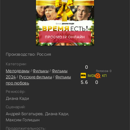
ПРОСМОТР ОНЛАЙН
Производство: Россия
Категории:
0
Мелодрамы
/
Фильмы
/
Фильмы
Голосов:
0
2024
/
Русские фильмы
/
Фильмы
5.6
0
про любовь
Режиссёр:
Диана Кади
Сценарий:
Андрей Богатырев, Диана Кади,
Максим Голицын
Продолжительность: