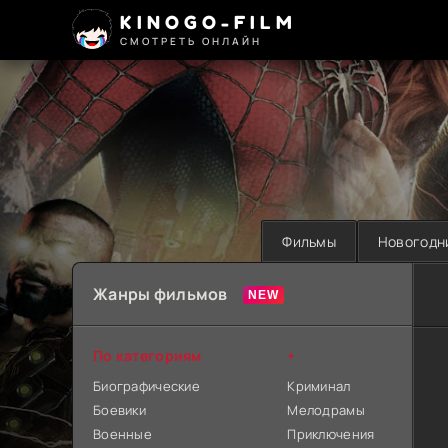
KINOGO-FILM
СМОТРЕТЬ ОНЛАЙН
Фильмы
Новогодн
Жанры фильмов
По категориям
+
Биографические
Криминал
Боевики
Мелодрамы
Военные
Приключения