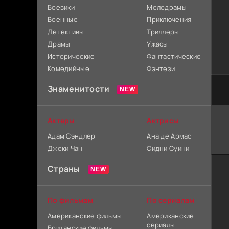
Боевики
Мелодрамы
Военные
Приключения
Детективы
Триллеры
Драмы
Ужасы
Исторические
Фантастические
Комедийные
Фэнтези
Знаменитости
Актеры
Актрисы
Адам Сэндлер
Ана де Армас
Джеки Чан
Сидни Суини
Страны
По фильмам
По сериалам
Американские фильмы
Американские
сериалы
Британские фильмы