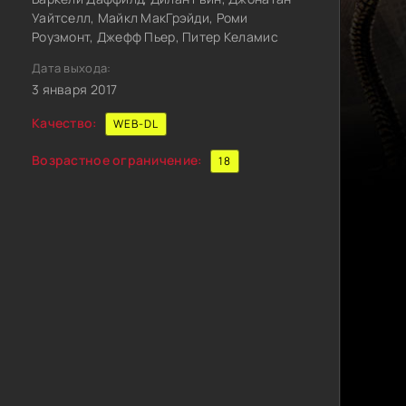
Уайтселл, Майкл МакГрэйди, Роми
Роузмонт, Джефф Пьер, Питер Келамис
Дата выхода:
3 января 2017
Качество:
WEB-DL
Возрастное ограничение:
18