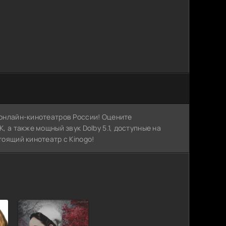
х онлайн-кинотеатров России! Оцените
, а также мощный звук Dolby 5.1, доступные на
тоящий кинотеатр с Kinogo!