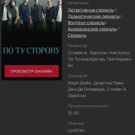
Категории:
Детективные сериалы
/
Драматические сериалы
/
Фэнтези-сериалы
/
Американские сериалы
/
Сериалы
Режиссёр:
Стивен А. Эделсон, Ник Копус,
Ли Толанд Кригер, Гай Норман
Би
ПРОСМОТР ОНЛАЙН
Сценарий:
Марк Дюбэ, Джастин Леви,
Джо Де Оливейра, Стивен А.
Эделсон
Продолжительность:
01:00
Озвучка:
LostFilm