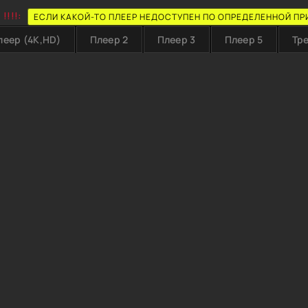
!!!!:
ЕСЛИ КАКОЙ-ТО ПЛЕЕР НЕДОСТУПЕН ПО ОПРЕДЕЛЕННОЙ ПР
леер (4K,HD)
Плеер 2
Плеер 3
Плеер 5
Тр