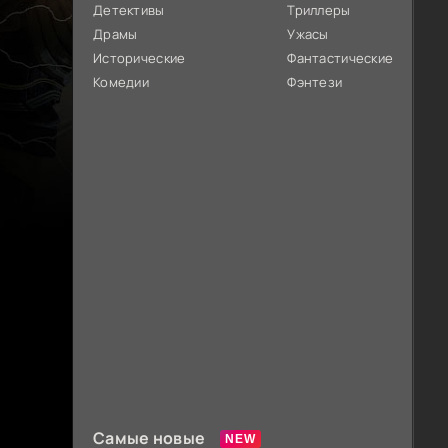
Детективы
Триллеры
Драмы
Ужасы
Исторические
Фантастические
Комедии
Фэнтези
Самые новые