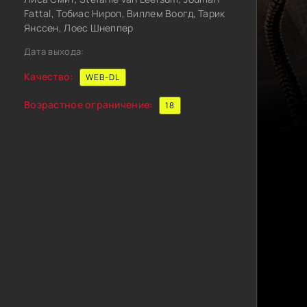
Fattal, Тобиас Нироп, Виллем Воогд, Тарик
Янссен, Лоес Шнеппер
Дата выхода:
Качество:
WEB-DL
Возрастное ограничение:
18