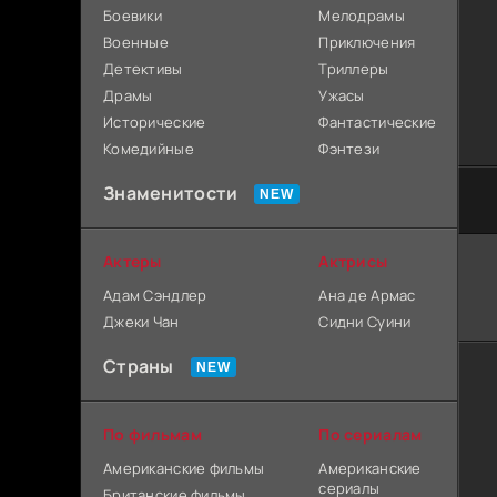
Боевики
Мелодрамы
Военные
Приключения
Детективы
Триллеры
Драмы
Ужасы
Исторические
Фантастические
Комедийные
Фэнтези
Знаменитости
Актеры
Актрисы
Адам Сэндлер
Ана де Армас
Джеки Чан
Сидни Суини
Страны
По фильмам
По сериалам
Американские фильмы
Американские
сериалы
Британские фильмы