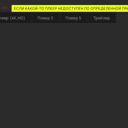
!!!!:
ЕСЛИ КАКОЙ-ТО ПЛЕЕР НЕДОСТУПЕН ПО ОПРЕДЕЛЕННОЙ ПР
леер (4K,HD)
Плеер 3
Плеер 5
Трейлер