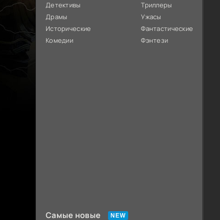
Детективы
Триллеры
Драмы
Ужасы
Исторические
Фантастические
Комедии
Фэнтези
Самые новые