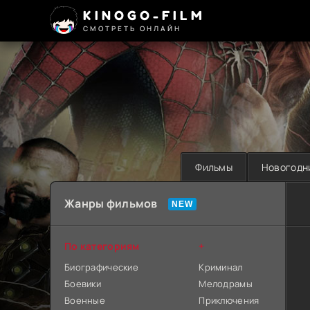
KINOGO-FILM
СМОТРЕТЬ ОНЛАЙН
Фильмы
Новогодн
Жанры фильмов
По категориям
+
Биографические
Криминал
Боевики
Мелодрамы
Военные
Приключения