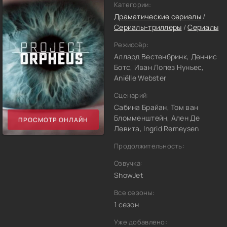
Категории:
Драматические сериалы
/
Сериалы-триллеры
/
Сериалы
Режиссёр:
Аллард Вестенбринк, Деннис
Ботс, Иван Лопез Нуньес,
Aniëlle Webster
Сценарий:
Сабина Брайан, Том ван
Бломменштейн, Ален Де
ПРОСМОТР ОНЛАЙН
Левита, Ingrid Remeysen
Продолжительность:
Озвучка:
ShowJet
Все сезоны:
1 сезон
Уже добавлено: