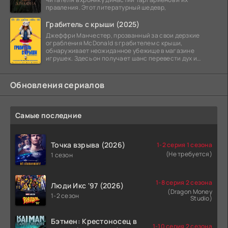
правления. Этот литературный шедевр,
Грабитель с крыши (2025)
Джеффри Манчестер, прозванный за свои дерзкие
ограбления McDonald s грабителем с крыши,
обнаруживает неожиданное убежище в магазине
игрушек. Здесь он получает шанс перевести дух и
залечь на дно. Но
Обновления сериалов
Самые последние
Точка взрыва (2026)
1-2 серия 1 сезона
(Не требуется)
1 сезон
1-8 серия 2 сезона
Люди Икс '97 (2026)
(Dragon Money
1-2 сезон
Studio)
Бэтмен: Крестоносец в
1-10 серия 2 сезона