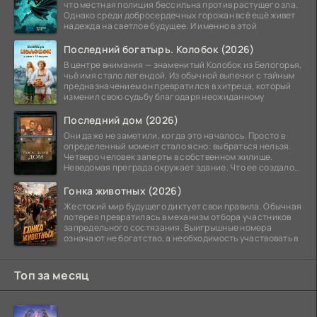
что местная полиция бессильна против растущего зла.
Однако среди добросердечных горожан всё ещё живет
надежда на светлое будущее. И именно в этой
Последний богатырь. Колобок (2026)
В центре внимания — знаменитый Колобок из Белогорья,
чьё имя стало легендой. Из обычной выпечки с тайным
предназначением он превратился в хитреца, который
изменил свою судьбу благодаря неожиданному
Последний дом (2026)
Они даже не заметили, когда это началось. Просто в
определенный момент стало ясно: выбраться нельзя.
Четверо человек заперты в собственном жилище.
Неведомая преграда окружает здание. Что ее создало
—
Гонка животных (2026)
Жестокий мир будущего диктует свои правила. Обычная
лотерея превратилась в механизм отбора участников
запредельного состязания. Выигрышные номера
означают не богатство, а необходимость участвовать в
Топ за месяц