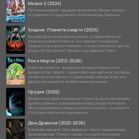
Моана 2 (2024)
Получив вызов от предков-искателей, Моана и Мауи
отправляются в далёкие и опасные воды Океании.
Хищник: Планета смерти (2025)
Хищник Дек, изгнанный из клана, отправляется на
опасную планету Калиск. Он стремится доказать
своему отцу и всему племени, что достоин быть частью
клана. Он встречает загадочную девушку Тию и
Рик и Морти (2013-2026)
В центре сюжета - школьник по имени Морти и его
дедушка Рик. Морти - самый обычный мальчик, который
ничем не отличается от своих сверстников. А вот его
дедуля занимается необычными научными
Орудия (2025)
Все дети из одного школьного класса, за исключением
одного ребёнка, одновременно бесследно исчезают.
Местные жители и семьи пытаются понять, что или кто
стал причиной их исчезновения.
Дом Дракона (2022-2026)
В основе сериала "Дом дракона" лежит грандиозное
произведение "Пламя и кровь", которое погружает
читателя в хронику династии Таргариенов и их