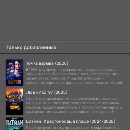
Только добавленные
Точка взрыва (2026)
В 1986 году привычная жизнь финнов раскололась на
«до» и «после». Все началось с того, что преступники
захватили заложников. Улицы патрулировали
усиленные наряды, а страна следила за ходом событий,
Люди Икс '97 (2026)
Люди Икс сталкиваются с новыми вызовами, пытаясь
наладить жизнь без профессора Ксавье. Не все члены
команды поддерживают лидерство Скотта Саммерса, и
сам Циклоп испытывает давление от новой роли. В
Бэтмен: Крестоносец в плаще (2024-2026)
Готэм погружён в тьму преступности, и порой кажется,