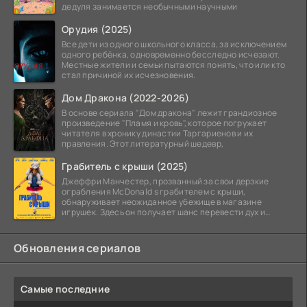
дедуля занимается необычными научными
Орудия (2025)
Все дети из одного школьного класса, за исключением
одного ребёнка, одновременно бесследно исчезают.
Местные жители и семьи пытаются понять, что или кто
стал причиной их исчезновения.
Дом Дракона (2022-2026)
В основе сериала "Дом дракона" лежит грандиозное
произведение "Пламя и кровь", которое погружает
читателя в хронику династии Таргариенов и их
правления. Этот литературный шедевр,
Грабитель с крыши (2025)
Джеффри Манчестер, прозванный за свои дерзкие
ограбления McDonald s грабителем с крыши,
обнаруживает неожиданное убежище в магазине
игрушек. Здесь он получает шанс перевести дух и
залечь на дно. Но
Обновления сериалов
Самые последние