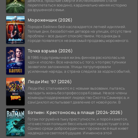
девочка, прошлые смерти и исчезновения стали
переплетаться воедино, кардинально меняя историю
разрушенной семьи.
Мороженщик (2026)
Городок Бейлин-Бей наслаждается летней идиллией.
Теплые дни, беззаботная детвора на улицах, отсутствие
проблем — все дышит спокойствием. Но однажды в
городе появляется незнакомый продавец мороженого.
Точка взрыва (2026)
В 1986 году привычная жизнь финнов раскололась на
«до» и «после». Все началось с того, что преступники
захватили заложников. Улицы патрулировали
усиленные наряды, а страна следила за ходом событий,
Люди Икс '97 (2026)
Люди Икс сталкиваются с новыми вызовами, пытаясь
наладить жизнь без профессора Ксавье. Не все члены
команды поддерживают лидерство Скотта Саммерса, и
сам Циклоп испытывает давление от новой роли. В
Бэтмен: Крестоносец в плаще (2024-2026)
Готэм погружён в тьму преступности, и порой кажется,
что местная полиция бессильна против растущего зла.
Однако среди добросердечных горожан всё ещё живет
надежда на светлое будущее. И именно в этой