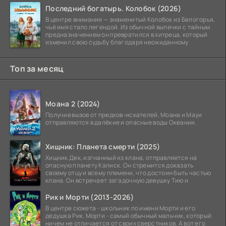
Последний богатырь. Колобок (2026)
В центре внимания — знаменитый Колобок из Белогорья,
чьё имя стало легендой. Из обычной выпечки с тайным
предназначением он превратился в хитреца, который
изменил свою судьбу благодаря неожиданному
Топ за месяц
Моана 2 (2024)
Получив вызов от предков-искателей, Моана и Мауи
отправляются в далёкие и опасные воды Океании.
Хищник: Планета смерти (2025)
Хищник Дек, изгнанный из клана, отправляется на
опасную планету Калиск. Он стремится доказать
своему отцу и всему племени, что достоин быть частью
клана. Он встречает загадочную девушку Тию и
Рик и Морти (2013-2026)
В центре сюжета - школьник по имени Морти и его
дедушка Рик. Морти - самый обычный мальчик, который
ничем не отличается от своих сверстников. А вот его