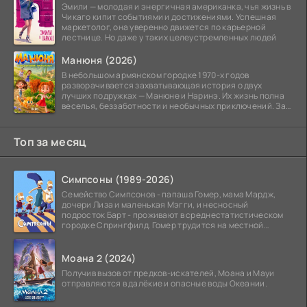
Эмили — молодая и энергичная американка, чья жизнь в
Чикаго кипит событиями и достижениями. Успешная
маркетолог, она уверенно движется по карьерной
лестнице. Но даже у таких целеустремленных людей
Манюня (2026)
В небольшом армянском городке 1970-х годов
разворачивается захватывающая история о двух
лучших подружках — Манюне и Наринэ. Их жизнь полна
веселья, беззаботности и необычных приключений. За
девочками
Топ за месяц
Симпсоны (1989-2026)
Семейство Симпсонов - папаша Гомер, мама Мардж,
дочери Лиза и маленькая Мэгги, и несносный
подросток Барт - проживают в среднестатистическом
городке Спрингфилд. Гомер трудится на местной
атомной
Моана 2 (2024)
Получив вызов от предков-искателей, Моана и Мауи
отправляются в далёкие и опасные воды Океании.