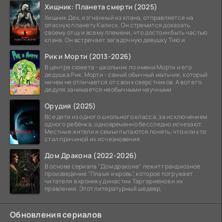
Хищник: Планета смерти (2025)
Хищник Дек, изгнанный из клана, отправляется на
опасную планету Калиск. Он стремится доказать
своему отцу и всему племени, что достоин быть частью
клана. Он встречает загадочную девушку Тию и
Рик и Морти (2013-2026)
В центре сюжета - школьник по имени Морти и его
дедушка Рик. Морти - самый обычный мальчик, который
ничем не отличается от своих сверстников. А вот его
дедуля занимается необычными научными
Орудия (2025)
Все дети из одного школьного класса, за исключением
одного ребёнка, одновременно бесследно исчезают.
Местные жители и семьи пытаются понять, что или кто
стал причиной их исчезновения.
Дом Дракона (2022-2026)
В основе сериала "Дом дракона" лежит грандиозное
произведение "Пламя и кровь", которое погружает
читателя в хронику династии Таргариенов и их
правления. Этот литературный шедевр,
Обновления сериалов