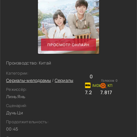
ПРОСМОТР ОНЛАЙН
Производство: Китай
Категории:
0
Сериалы-мелодрамы
/
Сериалы
Голосов:
0
Режиссёр:
7.2
7.817
Линь Янь
Сценарий:
Дунь Ци
Продолжительность:
00:45