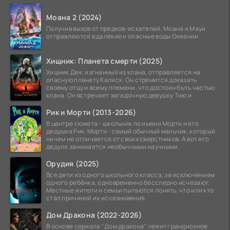
атомной
Моана 2 (2024)
Получив вызов от предков-искателей, Моана и Мауи
отправляются в далёкие и опасные воды Океании.
Хищник: Планета смерти (2025)
Хищник Дек, изгнанный из клана, отправляется на
опасную планету Калиск. Он стремится доказать
своему отцу и всему племени, что достоин быть частью
клана. Он встречает загадочную девушку Тию и
Рик и Морти (2013-2026)
В центре сюжета - школьник по имени Морти и его
дедушка Рик. Морти - самый обычный мальчик, который
ничем не отличается от своих сверстников. А вот его
дедуля занимается необычными научными
Орудия (2025)
Все дети из одного школьного класса, за исключением
одного ребёнка, одновременно бесследно исчезают.
Местные жители и семьи пытаются понять, что или кто
стал причиной их исчезновения.
Дом Дракона (2022-2026)
В основе сериала "Дом дракона" лежит грандиозное