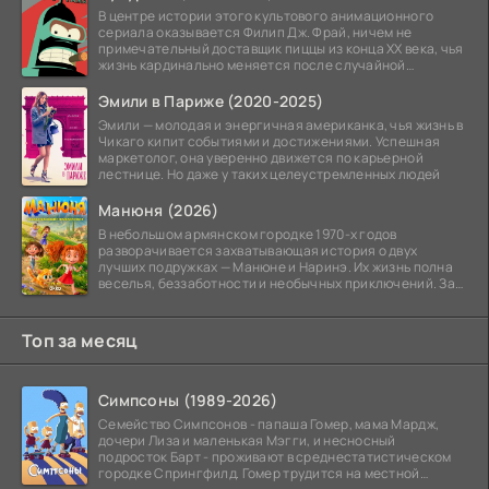
В центре истории этого культового анимационного
сериала оказывается Филип Дж. Фрай, ничем не
примечательный доставщик пиццы из конца XX века, чья
жизнь кардинально меняется после случайной
заморозки
Эмили в Париже (2020-2025)
Эмили — молодая и энергичная американка, чья жизнь в
Чикаго кипит событиями и достижениями. Успешная
маркетолог, она уверенно движется по карьерной
лестнице. Но даже у таких целеустремленных людей
Манюня (2026)
В небольшом армянском городке 1970-х годов
разворачивается захватывающая история о двух
лучших подружках — Манюне и Наринэ. Их жизнь полна
веселья, беззаботности и необычных приключений. За
девочками
Топ за месяц
Симпсоны (1989-2026)
Семейство Симпсонов - папаша Гомер, мама Мардж,
дочери Лиза и маленькая Мэгги, и несносный
подросток Барт - проживают в среднестатистическом
городке Спрингфилд. Гомер трудится на местной