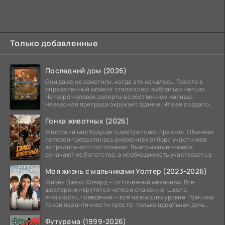
Только добавленные
Последний дом (2026)
Они даже не заметили, когда это началось. Просто в
определенный момент стало ясно: выбраться нельзя.
Четверо человек заперты в собственном жилище.
Неведомая преграда окружает здание. Что ее создало
—
Гонка животных (2026)
Жестокий мир будущего диктует свои правила. Обычная
лотерея превратилась в механизм отбора участников
запредельного состязания. Выигрышные номера
означают не богатство, а необходимость участвовать в
Моя жизнь с мальчиками Уолтер (2023-2026)
Жизнь Джеки Ховард — отточенный механизм. Все
шестеренки крутятся четко и слаженно. Школа,
внешность, поведение — все на высшем уровне. Причина
такой педантичности проста: только идеальная дочь
может
Футурама (1999-2026)