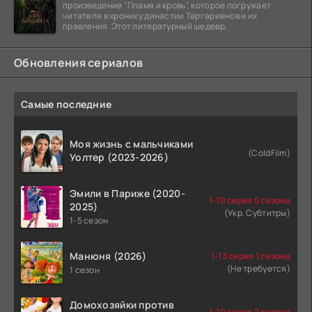
произведение "Пламя и кровь", которое погружает
читателя в хронику династии Таргариенов и их
правления. Этот литературный шедевр,
Обновления сериалов
Самые последние
Моя жизнь с мальчиками
(ColdFilm)
Уолтер (2023-2026)
Эмили в Париже (2020-
1-10 серия 5 сезона
2025)
(Укр. Субтитры)
1-5 сезон
Манюня (2026)
1-13 серия 1 сезона
(Не требуется)
1 сезон
Домохозяйки против
1-10 серия 2 сезона