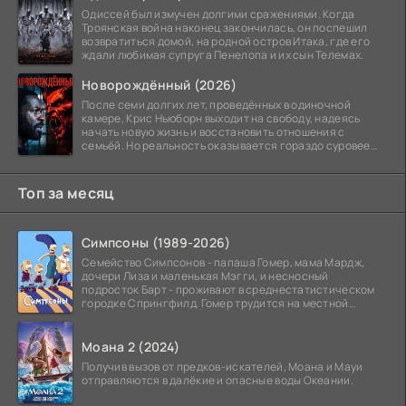
Одиссей был измучен долгими сражениями. Когда
Троянская война наконец закончилась, он поспешил
возвратиться домой, на родной остров Итака, где его
ждали любимая супруга Пенелопа и их сын Телемах.
Новорождённый (2026)
После семи долгих лет, проведённых в одиночной
камере, Крис Ньюборн выходит на свободу, надеясь
начать новую жизнь и восстановить отношения с
семьёй. Но реальность оказывается гораздо суровее
его
Топ за месяц
Симпсоны (1989-2026)
Семейство Симпсонов - папаша Гомер, мама Мардж,
дочери Лиза и маленькая Мэгги, и несносный
подросток Барт - проживают в среднестатистическом
городке Спрингфилд. Гомер трудится на местной
атомной
Моана 2 (2024)
Получив вызов от предков-искателей, Моана и Мауи
отправляются в далёкие и опасные воды Океании.