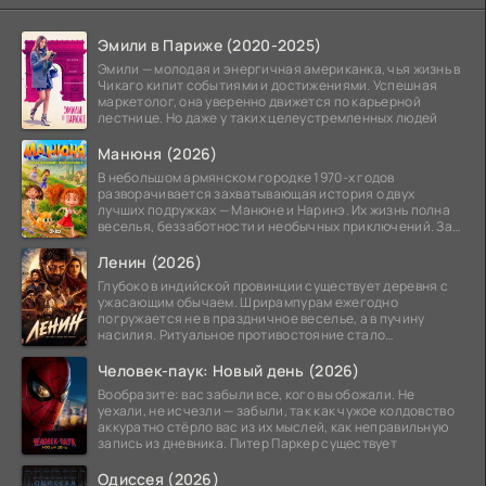
Эмили в Париже (2020-2025)
Эмили — молодая и энергичная американка, чья жизнь в
Чикаго кипит событиями и достижениями. Успешная
маркетолог, она уверенно движется по карьерной
лестнице. Но даже у таких целеустремленных людей
Манюня (2026)
В небольшом армянском городке 1970-х годов
разворачивается захватывающая история о двух
лучших подружках — Манюне и Наринэ. Их жизнь полна
веселья, беззаботности и необычных приключений. За
девочками
Ленин (2026)
Глубоко в индийской провинции существует деревня с
ужасающим обычаем. Шрирампурам ежегодно
погружается не в праздничное веселье, а в пучину
насилия. Ритуальное противостояние стало
обязательной
Человек-паук: Новый день (2026)
Вообразите: вас забыли все, кого вы обожали. Не
уехали, не исчезли — забыли, так как чужое колдовство
аккуратно стёрло вас из их мыслей, как неправильную
запись из дневника. Питер Паркер существует
Одиссея (2026)