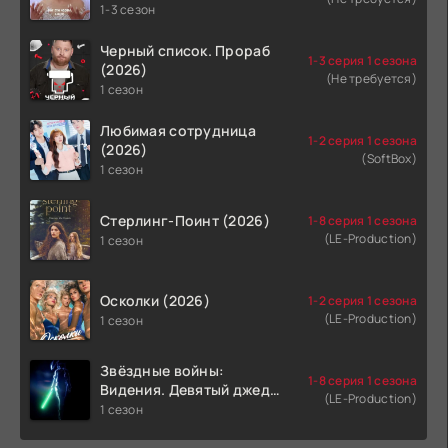
1-3 сезон
Черный список. Прораб
1-3 серия 1 сезона
(2026)
(Не требуется)
1 сезон
Любимая сотрудница
1-2 серия 1 сезона
(2026)
(SoftBox)
1 сезон
Стерлинг-Поинт (2026)
1-8 серия 1 сезона
(LE-Production)
1 сезон
Осколки (2026)
1-2 серия 1 сезона
(LE-Production)
1 сезон
Звёздные войны:
1-8 серия 1 сезона
Видения. Девятый джедай
(LE-Production)
(2026)
1 сезон