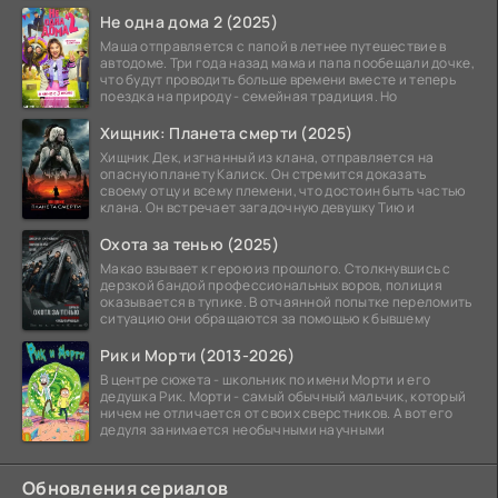
Не одна дома 2 (2025)
Маша отправляется с папой в летнее путешествие в
автодоме. Три года назад мама и папа пообещали дочке,
что будут проводить больше времени вместе и теперь
поездка на природу - семейная традиция. Но
Хищник: Планета смерти (2025)
Хищник Дек, изгнанный из клана, отправляется на
опасную планету Калиск. Он стремится доказать
своему отцу и всему племени, что достоин быть частью
клана. Он встречает загадочную девушку Тию и
Охота за тенью (2025)
Макао взывает к герою из прошлого. Столкнувшись с
дерзкой бандой профессиональных воров, полиция
оказывается в тупике. В отчаянной попытке переломить
ситуацию они обращаются за помощью к бывшему
Рик и Морти (2013-2026)
В центре сюжета - школьник по имени Морти и его
дедушка Рик. Морти - самый обычный мальчик, который
ничем не отличается от своих сверстников. А вот его
дедуля занимается необычными научными
Обновления сериалов