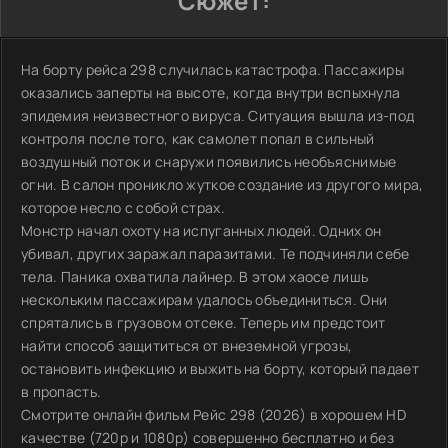
Сюжет:
На борту рейса 298 случилась катастрофа. Пассажиры
оказались заперты на высоте, когда внутри вспыхнула
эпидемия неизвестного вируса. Ситуация вышла из-под
контроля после того, как самолет попал в сильный
воздушный поток и снаружи появились необъяснимые
огни. В салон проникло жуткое создание из другого мира,
которое несло с собой страх.
Монстр начал охоту на испуганных людей. Одних он
убивал, других заражал паразитами. Те подчиняли себе
тела. Паника охватила лайнер. В этом хаосе лишь
нескольким пассажирам удалось объединиться. Они
спрятались в грузовом отсеке. Теперь им предстоит
найти способ защититься от внеземной угрозы,
остановить инфекцию и выжить на борту, который падает
в пропасть.
Смотрите онлайн фильм Рейс 298 (2026) в хорошем HD
качестве (720p и 1080p) совершенно бесплатно и без