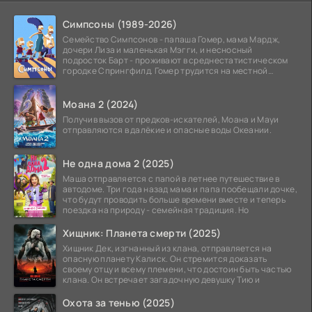
Симпсоны (1989-2026)
Семейство Симпсонов - папаша Гомер, мама Мардж,
дочери Лиза и маленькая Мэгги, и несносный
подросток Барт - проживают в среднестатистическом
городке Спрингфилд. Гомер трудится на местной
атомной
Моана 2 (2024)
Получив вызов от предков-искателей, Моана и Мауи
отправляются в далёкие и опасные воды Океании.
Не одна дома 2 (2025)
Маша отправляется с папой в летнее путешествие в
автодоме. Три года назад мама и папа пообещали дочке,
что будут проводить больше времени вместе и теперь
поездка на природу - семейная традиция. Но
Хищник: Планета смерти (2025)
Хищник Дек, изгнанный из клана, отправляется на
опасную планету Калиск. Он стремится доказать
своему отцу и всему племени, что достоин быть частью
клана. Он встречает загадочную девушку Тию и
Охота за тенью (2025)