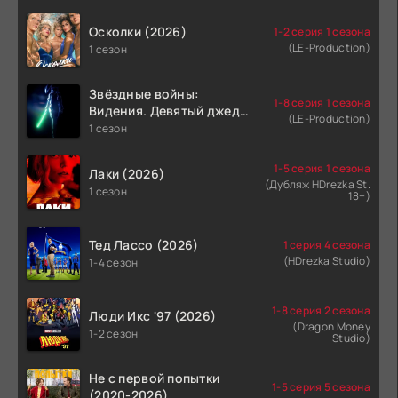
Осколки (2026)
1-2 серия 1 сезона
(LE-Production)
1 сезон
Звёздные войны:
1-8 серия 1 сезона
Видения. Девятый джедай
(LE-Production)
(2026)
1 сезон
1-5 серия 1 сезона
Лаки (2026)
(Дубляж HDrezka St.
1 сезон
18+)
Тед Лассо (2026)
1 серия 4 сезона
(HDrezka Studio)
1-4 сезон
1-8 серия 2 сезона
Люди Икс '97 (2026)
(Dragon Money
1-2 сезон
Studio)
Не с первой попытки
1-5 серия 5 сезона
(2020-2026)