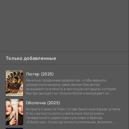
Только добавленные
Люгер (2025)
Нанятые продажным адвокатом, чтобы вернуть
украденную машину, двое мелких бандитов
оказываются втянуты в жестокую ситуацию, которая
быстро выходит из-под контроля и вынуждает их
вступить в brutalное
Оболочка (2025)
Актриса Саманта Лейк готова была на всё ради успеха.
И он сам постучался к ней в лице Зои Шэннон,
генерального директора культового бренда
«Оболочка». Но когда клиенты компании, включая
восходящую