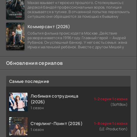
Макао взывает к герою из прошлого. Столкнувшись с
дерзкой бандой профессиональных воров, полиция
оказывается в тупике. В отчаянной попытке переломить
ситуацию они обращаются за помощью к бывшему
Коммерсант (2026)
События фильма происходят в Москве. Действие
разворачивается в 1996 году. Главный герой — Андрей
Рубанов. Он успешный банкир. У него есть семья: жена
Ирма и маленький ребёнок. Вместе с другом Мишей у
Обновления сериалов
Самые последние
Любимая сотрудница
1-2 серия 1 сезона
(2026)
(SoftBox)
1 сезон
Стерлинг-Поинт (2026)
1-8 серия 1 сезона
(LE-Production)
1 сезон