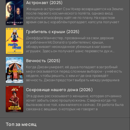
Астронавт (2025)
Женщина-астронавт Сэм Уокер возвращается на Землю
после первого космического полёта, однако вход
капсулы в атмосферу идёт не по плану. На короткое
время связь с кораблём пропадает, капсула получает
Грабитель с крыши (2025)
Джеффри Манчестер, прозванный за свои дерзкие
ограбления McDonald s грабителем с крыши,
обнаруживает неожиданное убежище в магазине
игрушек. Здесь он получает шанс перевести дух и
залечь на дно. Но
Вечность (2025)
Когда Джоан умирает, её душа попадает в загробный
мир и оказывается перед сложным выбором - у неё есть
неделя, чтобы решить, с кем и где она проведёт
вечность. Джоан предстоит выбрать между умершим в
Сокровище нашего дома (2026)
Эта драма рассказывает о женщине, которая отчаянно
хочет забыть свою прошлую жизнь. Сварна когда-то
была вовсе не той, кем является сейчас. Её работа была
связана с вещами, о которых не говорят в
Топ за месяц