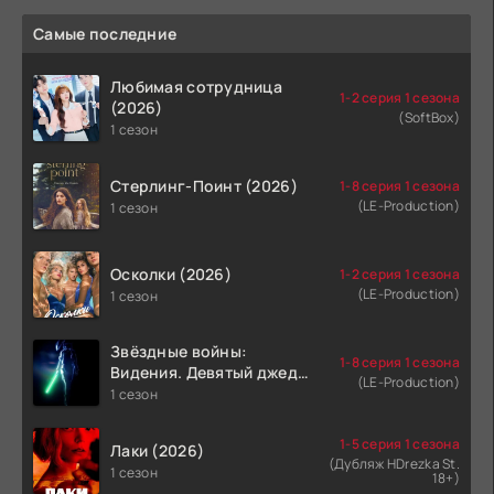
Самые последние
Любимая сотрудница
1-2 серия 1 сезона
(2026)
(SoftBox)
1 сезон
Стерлинг-Поинт (2026)
1-8 серия 1 сезона
(LE-Production)
1 сезон
Осколки (2026)
1-2 серия 1 сезона
(LE-Production)
1 сезон
Звёздные войны:
1-8 серия 1 сезона
Видения. Девятый джедай
(LE-Production)
(2026)
1 сезон
1-5 серия 1 сезона
Лаки (2026)
(Дубляж HDrezka St.
1 сезон
18+)