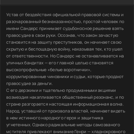
Устав от бездействия официальной правовой системы и
разочарованный безнаказанностью, простой человек по
имени Сандерс принимает судьбоносное решение взять
правосудие в свои руки. Осознав, что закон зачастую
становится на защиту преступников, он начинает свою
скрытую и беспощадную войну, наказывая тех, кто ушел
от ответственности. Но Сандерс не останавливается на
уличных бандитах — его главной целью становятся
высокопрофильные «белые воротнички»,
коррумпированные чиновники и судьи, которые продают
правосудие за деньги.
С его дерзкими и тщательно продуманными акциями
возмездия накапливается общественный резонанс, и по
стране разгорается настоящая информационная волна.
Народ, уставший от произвола властей, начинает видеть
в нем истинного народного героя и защитника
угнетенных. Однако радикальные методы самозваного
мстителя привлекают внимание Генри — хладнокровного