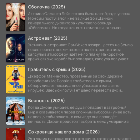
Оболочка (2025)
Актриса Саманта Лейк готова была на всё ради успеха.
И он сам постучался к ней в лице Зои Шэннон,
генерального директора культового бренда
«Оболочка». Но когда клиенты компании, включая
восходящую
Астронавт (2025)
Женщина-астронавт Сэм Уокер возвращается на Землю
после первого космического полёта, однако вход
капсулы в атмосферу идёт не по плану. На короткое
время связь с кораблём пропадает, капсула получает
Грабитель с крыши (2025)
Джеффри Манчестер, прозванный за свои дерзкие
ограбления McDonald s грабителем с крыши,
обнаруживает неожиданное убежище в магазине
игрушек. Здесь он получает шанс перевести дух и
залечь на дно. Но
Вечность (2025)
Когда Джоан умирает, её душа попадает в загробный
мир и оказывается перед сложным выбором - у неё есть
неделя, чтобы решить, с кем и где она проведёт
вечность. Джоан предстоит выбрать между умершим в
Сокровище нашего дома (2026)
Эта драма рассказывает о женщине, которая отчаянно