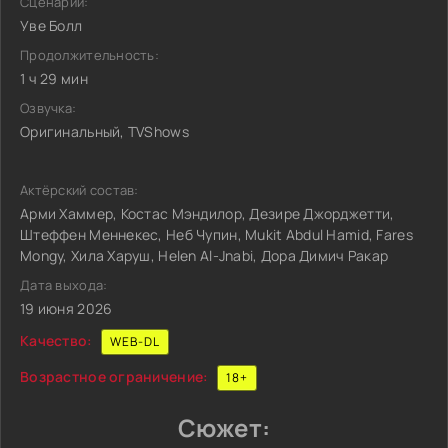
Сценарий:
Уве Болл
Продолжительность:
1 ч 29 мин
Озвучка:
Оригинальный, TVShows
Актёрский состав:
Арми Хаммер, Костас Мэндилор, Дезире Джорджетти,
Штеффен Меннекес, Неб Чупин, Mukit Abdul Hamid, Fares
Mongy, Хила Харуш, Helen Al-Jnabi, Дора Димич Ракар
Дата выхода:
19 июня 2026
Качество:
WEB-DL
Возрастное ограничение:
18+
Сюжет: