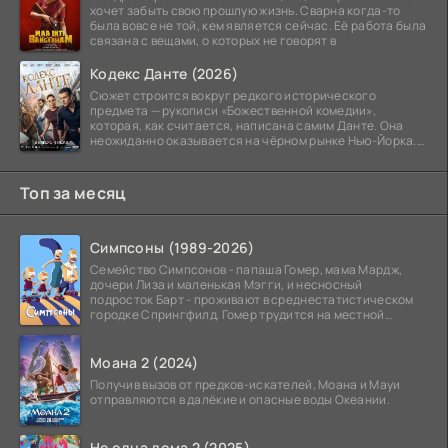
хочет забыть свою прошлую жизнь. Сварна когда-то
была вовсе не той, кем является сейчас. Её работа была
связана с вещами, о которых не говорят в
Кодекс Данте (2026)
Сюжет строится вокруг редкого исторического
предмета — рукописи «Божественной комедии»,
которая, как считается, написана самим Данте. Она
неожиданно оказывается на чёрном рынке Нью-Йорка.
Её покупает
Топ за месяц
Симпсоны (1989-2026)
Семейство Симпсонов - папаша Гомер, мама Мардж,
дочери Лиза и маленькая Мэгги, и несносный
подросток Барт - проживают в среднестатистическом
городке Спрингфилд. Гомер трудится на местной
атомной
Моана 2 (2024)
Получив вызов от предков-искателей, Моана и Мауи
отправляются в далёкие и опасные воды Океании.
Не одна дома 2 (2025)