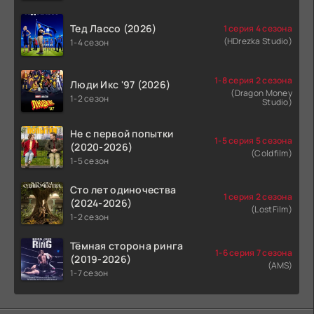
Тед Лассо (2026)
1 серия 4 сезона
(HDrezka Studio)
1-4 сезон
1-8 серия 2 сезона
Люди Икс '97 (2026)
(Dragon Money
1-2 сезон
Studio)
Не с первой попытки
1-5 серия 5 сезона
(2020-2026)
(Coldfilm)
1-5 сезон
Сто лет одиночества
1 серия 2 сезона
(2024-2026)
(LostFilm)
1-2 сезон
Тёмная сторона ринга
1-6 серия 7 сезона
(2019-2026)
(AMS)
1-7 сезон