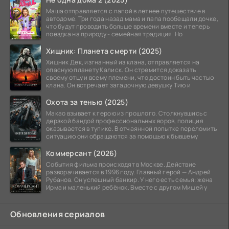
Маша отправляется с папой в летнее путешествие в
автодоме. Три года назад мама и папа пообещали дочке,
что будут проводить больше времени вместе и теперь
поездка на природу - семейная традиция. Но
Хищник: Планета смерти (2025)
Хищник Дек, изгнанный из клана, отправляется на
опасную планету Калиск. Он стремится доказать
своему отцу и всему племени, что достоин быть частью
клана. Он встречает загадочную девушку Тию и
Охота за тенью (2025)
Макао взывает к герою из прошлого. Столкнувшись с
дерзкой бандой профессиональных воров, полиция
оказывается в тупике. В отчаянной попытке переломить
ситуацию они обращаются за помощью к бывшему
Коммерсант (2026)
События фильма происходят в Москве. Действие
разворачивается в 1996 году. Главный герой — Андрей
Рубанов. Он успешный банкир. У него есть семья: жена
Ирма и маленький ребёнок. Вместе с другом Мишей у
Обновления сериалов