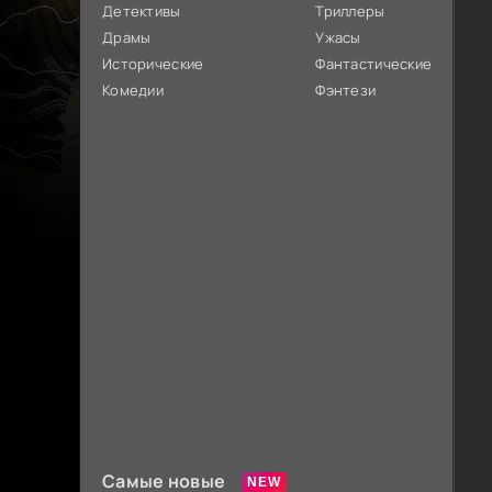
Детективы
Триллеры
Драмы
Ужасы
Исторические
Фантастические
Комедии
Фэнтези
Самые новые