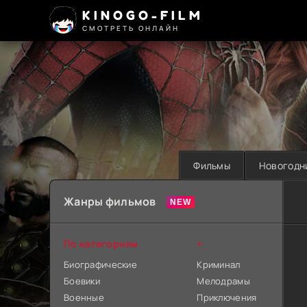
KINOGO-FILM
СМОТРЕТЬ ОНЛАЙН
Фильмы
Новогодн
Жанры фильмов
По категориям
+
Биографические
Криминал
Боевики
Мелодрамы
Военные
Приключения