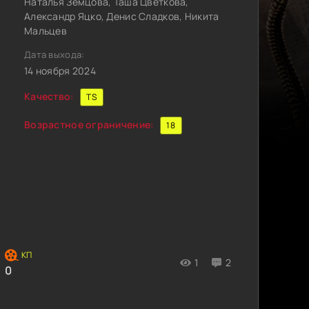
Наталья Земцова, Таша Цветкова,
Александр Яцко, Денис Сладков, Никита
Мальцев
Дата выхода:
14 ноября 2024
Качество:
TS
Возрастное ограничение:
18
1
2
0