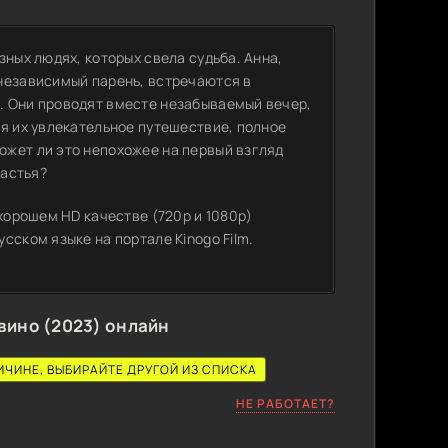
зных людях, которых свела судьба. Анна,
независимый парень, встречаются в
. Они проводят вместе незабываемый вечер,
я их увлекательное путешествие, полное
жет ли это непохожее на первый взгляд
частья?
 хорошем HD качестве (720p и 1080p)
сском языке на портале Kinogo Film.
 вино (2023) онлайн
ИЧИНЕ, ВЫБИРАЙТЕ ДРУГОЙ ИЗ СПИСКА
НЕ РАБОТАЕТ?