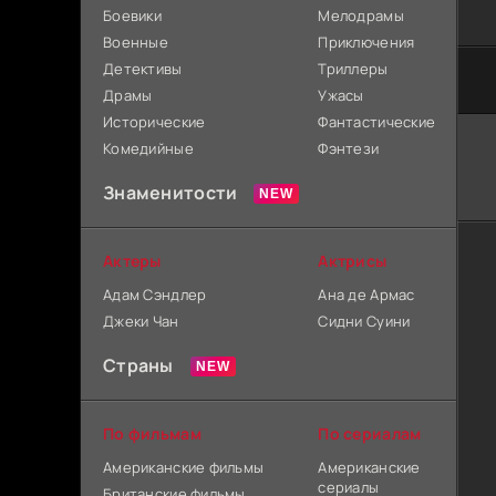
Боевики
Мелодрамы
Военные
Приключения
Детективы
Триллеры
Драмы
Ужасы
Исторические
Фантастические
Комедийные
Фэнтези
Знаменитости
Актеры
Актрисы
Адам Сэндлер
Ана де Армас
Джеки Чан
Сидни Суини
Страны
По фильмам
По сериалам
Американские фильмы
Американские
сериалы
Британские фильмы