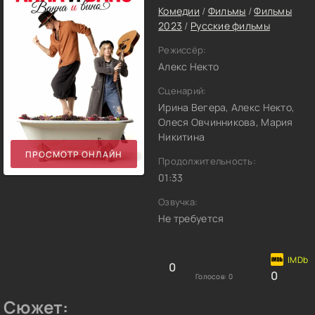
Комедии
/
Фильмы
/
Фильмы
2023
/
Русские фильмы
Режиссёр:
Алекс Некто
Сценарий:
Ирина Вегера, Алекс Некто,
Олеся Овчинникова, Мария
Никитина
ПРОСМОТР ОНЛАЙН
Продолжительность:
01:33
Озвучка:
Не требуется
0
0
Голосов:
0
Сюжет: