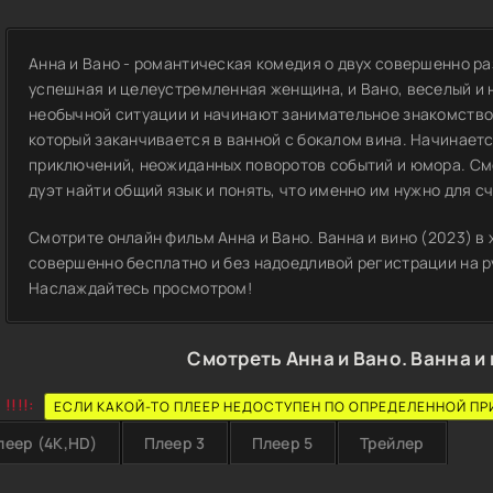
Анна и Вано - романтическая комедия о двух совершенно ра
успешная и целеустремленная женщина, и Вано, веселый и 
необычной ситуации и начинают занимательное знакомство
который заканчивается в ванной с бокалом вина. Начинаетс
приключений, неожиданных поворотов событий и юмора. Смо
дуэт найти общий язык и понять, что именно им нужно для с
Смотрите онлайн фильм Анна и Вано. Ванна и вино (2023) в
совершенно бесплатно и без надоедливой регистрации на ру
Наслаждайтесь просмотром!
Смотреть Анна и Вано. Ванна и
!!!!:
ЕСЛИ КАКОЙ-ТО ПЛЕЕР НЕДОСТУПЕН ПО ОПРЕДЕЛЕННОЙ ПР
леер (4K,HD)
Плеер 3
Плеер 5
Трейлер