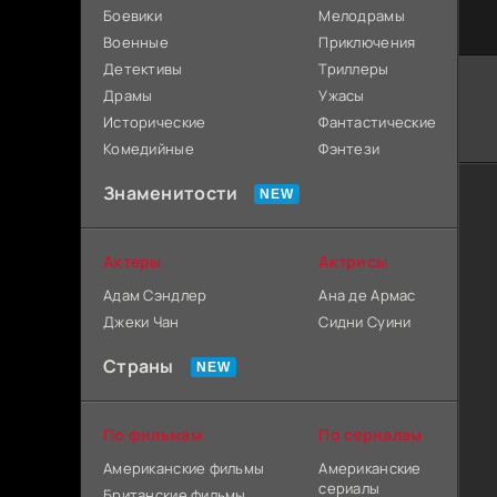
Боевики
Мелодрамы
Военные
Приключения
Детективы
Триллеры
Драмы
Ужасы
Исторические
Фантастические
Комедийные
Фэнтези
Знаменитости
Актеры
Актрисы
Адам Сэндлер
Ана де Армас
Джеки Чан
Сидни Суини
Страны
По фильмам
По сериалам
Американские фильмы
Американские
сериалы
Британские фильмы