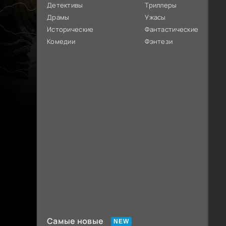
Детективы
Триллеры
Драмы
Ужасы
Исторические
Фантастические
Комедии
Фэнтези
Самые новые