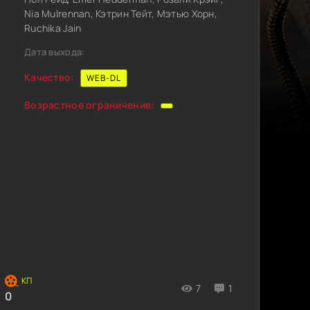
Nia Mulrennan, Кэтрин Тейт, Мэтью Хорн,
Ruchika Jain
Дата выхода:
Качество:
WEB-DL
Возрастное ограничение:
7
1
0