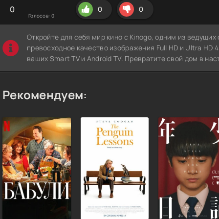
0
0
0
Голосов:
0
Откройте для себя мир кино с Kinogo, одним из ведущи
превосходное качество изображения Full HD и Ultra HD 4K
ваших Smart TV и Android TV. Превратите свой дом в нас
Рекомендуем: