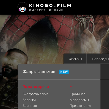
KINOGO-FILM
СМОТРЕТЬ ОНЛАЙН
Фильмы
Новогодн
Жанры фильмов
По категориям
+
Биографические
Криминал
Боевики
Мелодрамы
Военные
Приключения