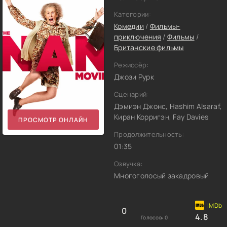
Категории:
Комедии
/
Фильмы-
приключения
/
Фильмы
/
Британские фильмы
Режиссёр:
Джози Рурк
Сценарий:
Дэмиэн Джонс, Hashim Alsaraf,
Киран Корригэн, Fay Davies
ПРОСМОТР ОНЛАЙН
Продолжительность:
01:35
Озвучка:
Многоголосый закадровый
0
4.8
Голосов:
0