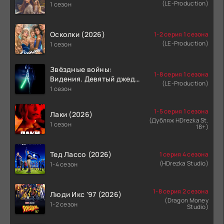
(LE-Production)
1 сезон
Осколки (2026)
1-2 серия 1 сезона
(LE-Production)
1 сезон
Звёздные войны:
1-8 серия 1 сезона
Видения. Девятый джедай
(LE-Production)
(2026)
1 сезон
1-5 серия 1 сезона
Лаки (2026)
(Дубляж HDrezka St.
1 сезон
18+)
Тед Лассо (2026)
1 серия 4 сезона
(HDrezka Studio)
1-4 сезон
1-8 серия 2 сезона
Люди Икс '97 (2026)
(Dragon Money
1-2 сезон
Studio)