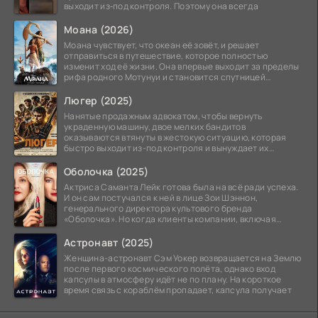
выходит из‑под контроля. Поэтому она всегда
Моана (2026)
Моана чувствует, что океан её зовёт, и решает
отправиться в путешествие, которое полностью
изменит ход её жизни. Она впервые выходит за пределы
рифа родного Мотунуи и становится спутницей
знаменитого
Люгер (2025)
Нанятые продажным адвокатом, чтобы вернуть
украденную машину, двое мелких бандитов
оказываются втянуты в жестокую ситуацию, которая
быстро выходит из-под контроля и вынуждает их
вступить в brutalное
Оболочка (2025)
Актриса Саманта Лейк готова была на всё ради успеха.
И он сам постучался к ней в лице Зои Шэннон,
генерального директора культового бренда
«Оболочка». Но когда клиенты компании, включая
восходящую
Астронавт (2025)
Женщина-астронавт Сэм Уокер возвращается на Землю
после первого космического полёта, однако вход
капсулы в атмосферу идёт не по плану. На короткое
время связь с кораблём пропадает, капсула получает