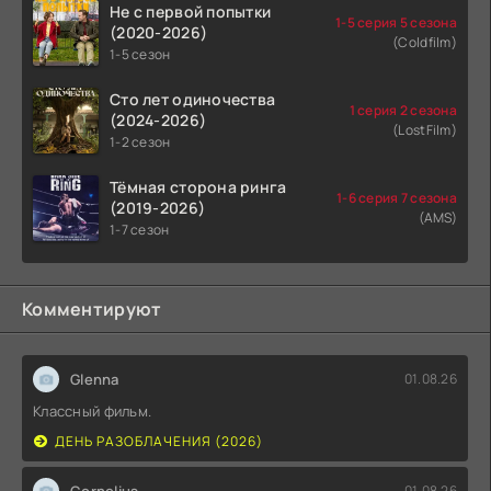
Не с первой попытки
1-5 серия 5 сезона
(2020-2026)
(Coldfilm)
1-5 сезон
Сто лет одиночества
1 серия 2 сезона
(2024-2026)
(LostFilm)
1-2 сезон
Тёмная сторона ринга
1-6 серия 7 сезона
(2019-2026)
(AMS)
1-7 сезон
Комментируют
Glenna
01.08.26
Классный фильм.
ДЕНЬ РАЗОБЛАЧЕНИЯ (2026)
Cornelius
01.08.26