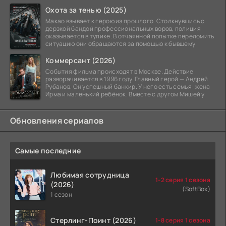
Охота за тенью (2025)
Макао взывает к герою из прошлого. Столкнувшись с
дерзкой бандой профессиональных воров, полиция
оказывается в тупике. В отчаянной попытке переломить
ситуацию они обращаются за помощью к бывшему
Коммерсант (2026)
События фильма происходят в Москве. Действие
разворачивается в 1996 году. Главный герой — Андрей
Рубанов. Он успешный банкир. У него есть семья: жена
Ирма и маленький ребёнок. Вместе с другом Мишей у
Обновления сериалов
Самые последние
Любимая сотрудница
1-2 серия 1 сезона
(2026)
(SoftBox)
1 сезон
Стерлинг-Поинт (2026)
1-8 серия 1 сезона