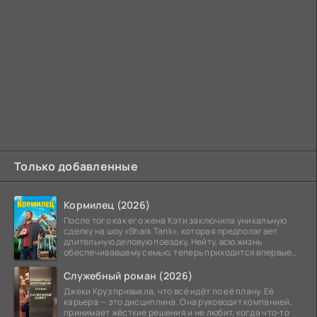
Только добавленные
Кормилец (2026)
После того как его жена Кэти заключила уникальную
сделку на шоу «Shark Tank», которая предполагает
длительную деловую поездку, Нейту, всю жизнь
обеспечивавшему семью, теперь приходится впервые
стать
Служебный роман (2026)
Джеки Круз привыкла, что всё идёт по её плану. Её
карьера — это дисциплина. Она руководит компанией,
принимает жёсткие решения и не любит, когда что‑то