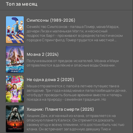
Топ за месяц
Симпсоны (1989-2026)
Семейство Симпсонов - папаша Гомер, мама Мардж,
дочери Лиза и маленькая Мэгги, и несносный
подросток Барт - проживают в среднестатистическом
городке Спрингфилд. Гомер трудится на местной
атомной
Моана 2 (2024)
Получив вызов от предков-искателей, Моана и Мауи
отправляются в далёкие и опасные воды Океании.
Не одна дома 2 (2025)
Маша отправляется с папой в летнее путешествие в
автодоме. Три года назад мама и папа пообещали дочке,
что будут проводить больше времени вместе и теперь
поездка на природу - семейная традиция. Но
Хищник: Планета смерти (2025)
Хищник Дек, изгнанный из клана, отправляется на
опасную планету Калиск. Он стремится доказать
своему отцу и всему племени, что достоин быть частью
клана. Он встречает загадочную девушку Тию и