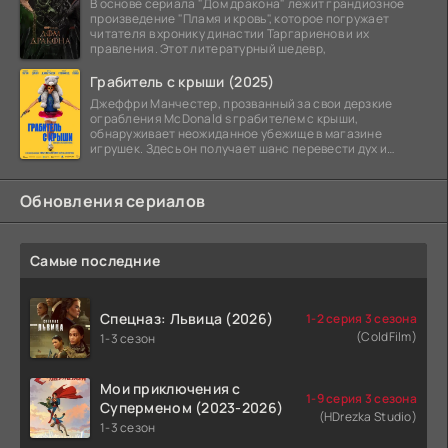
В основе сериала "Дом дракона" лежит грандиозное
произведение "Пламя и кровь", которое погружает
читателя в хронику династии Таргариенов и их
правления. Этот литературный шедевр,
Грабитель с крыши (2025)
Джеффри Манчестер, прозванный за свои дерзкие
ограбления McDonald s грабителем с крыши,
обнаруживает неожиданное убежище в магазине
игрушек. Здесь он получает шанс перевести дух и
залечь на дно. Но
Обновления сериалов
Самые последние
Спецназ: Львица (2026)
1-2 серия 3 сезона
(ColdFilm)
1-3 сезон
Мои приключения с
1-9 серия 3 сезона
Суперменом (2023-2026)
(HDrezka Studio)
1-3 сезон