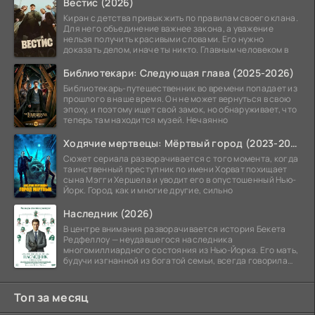
Вестис (2026)
Киран с детства привык жить по правилам своего клана.
Для него объединение важнее закона, а уважение
нельзя получить красивыми словами. Его нужно
доказать делом, иначе ты никто. Главным человеком в
Библиотекари: Следующая глава (2025-2026)
Библиотекарь-путешественник во времени попадает из
прошлого в наше время. Он не может вернуться в свою
эпоху, и поэтому ищет свой замок, но обнаруживает, что
теперь там находится музей. Нечаянно
Ходячие мертвецы: Мёртвый город (2023-2026)
Сюжет сериала разворачивается с того момента, когда
таинственный преступник по имени Хорват похищает
сына Мэгги Хершела и уводит его в опустошенный Нью-
Йорк. Город, как и многие другие, сильно
Наследник (2026)
В центре внимания разворачивается история Бекета
Редфеллоу — неудавшегося наследника
многомиллиардного состояния из Нью-Йорка. Его мать,
будучи изгнанной из богатой семьи, всегда говорила
ему, что их
Топ за месяц