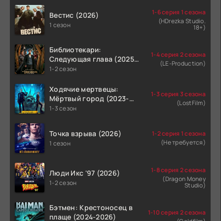
1-6 серия 1 сезона
Вестис (2026)
(HDrezka Studio.
1 сезон
18+)
Библиотекари:
1-4 серия 2 сезона
Следующая глава (2025-
(LE-Production)
2026)
1-2 сезон
Ходячие мертвецы:
1-3 серия 3 сезона
Мёртвый город (2023-
(LostFilm)
2026)
1-3 сезон
Точка взрыва (2026)
1-2 серия 1 сезона
(Не требуется)
1 сезон
1-8 серия 2 сезона
Люди Икс '97 (2026)
(Dragon Money
1-2 сезон
Studio)
Бэтмен: Крестоносец в
1-10 серия 2 сезона
плаще (2024-2026)