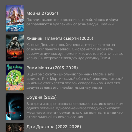
Моана 2 (2024)
Получив вызов от предков-искателей, Моана и Мауи
отправляются в далёкие и опасные воды Океании.
Хищник: Планета смерти (2025)
Хищник Дек, изгнанный из клана, отправляется на
опасную планету Калиск. Он стремится доказать
своему отцу и всему племени, что достоин быть частью
клана. Он встречает загадочную девушку Тию и
Рик и Морти (2013-2026)
В центре сюжета - школьник по имени Морти и его
дедушка Рик. Морти - самый обычный мальчик, который
ничем не отличается от своих сверстников. А вот его
дедуля занимается необычными научными
Орудия (2025)
Все дети из одного школьного класса, за исключением
одного ребёнка, одновременно бесследно исчезают.
Местные жители и семьи пытаются понять, что или кто
стал причиной их исчезновения.
Дом Дракона (2022-2026)