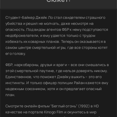
Студент-байкер Джейк Ло стал свидетелем страшного
убийства и решил не молчать, даже несмотря на
опасность. Под видом агентов ФБР к нему подступаются
недоброжелатели, и ему удается только с трудом
избежать их коварных планов. Теперь он оказывается в
самом центре смертельной игры, где все стороны хотят
его голову.
ФБР, наркобароны, друзья и враги – все они смешались в
этой смертельной паутине, где нельзя доверять никому.
Единственное, что поможет Джейку выжить – это его
инстинкты. И только офицер полиции Райан кажется ему
надежным союзником, хотя и он предлагает опасный
план.
Смотрите онлайн фильм "Беглый огонь" (1992) в HD
качестве на портале Kinogo Film и окунитесь в мир