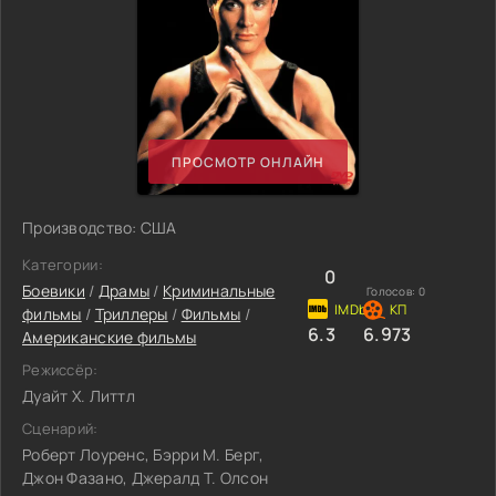
ПРОСМОТР ОНЛАЙН
Производство: США
Категории:
0
Боевики
/
Драмы
/
Криминальные
Голосов:
0
фильмы
/
Триллеры
/
Фильмы
/
6.3
6.973
Американские фильмы
Режиссёр:
Дуайт Х. Литтл
Сценарий:
Роберт Лоуренс, Бэрри М. Берг,
Джон Фазано, Джералд Т. Олсон