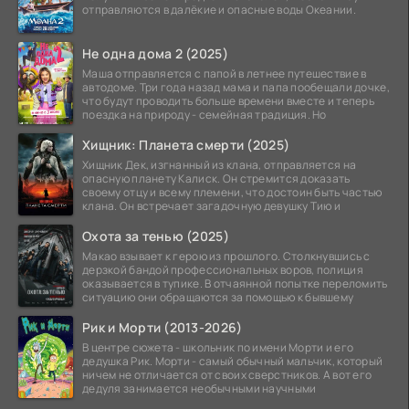
отправляются в далёкие и опасные воды Океании.
Не одна дома 2 (2025)
Маша отправляется с папой в летнее путешествие в
автодоме. Три года назад мама и папа пообещали дочке,
что будут проводить больше времени вместе и теперь
поездка на природу - семейная традиция. Но
Хищник: Планета смерти (2025)
Хищник Дек, изгнанный из клана, отправляется на
опасную планету Калиск. Он стремится доказать
своему отцу и всему племени, что достоин быть частью
клана. Он встречает загадочную девушку Тию и
Охота за тенью (2025)
Макао взывает к герою из прошлого. Столкнувшись с
дерзкой бандой профессиональных воров, полиция
оказывается в тупике. В отчаянной попытке переломить
ситуацию они обращаются за помощью к бывшему
Рик и Морти (2013-2026)
В центре сюжета - школьник по имени Морти и его
дедушка Рик. Морти - самый обычный мальчик, который
ничем не отличается от своих сверстников. А вот его
дедуля занимается необычными научными