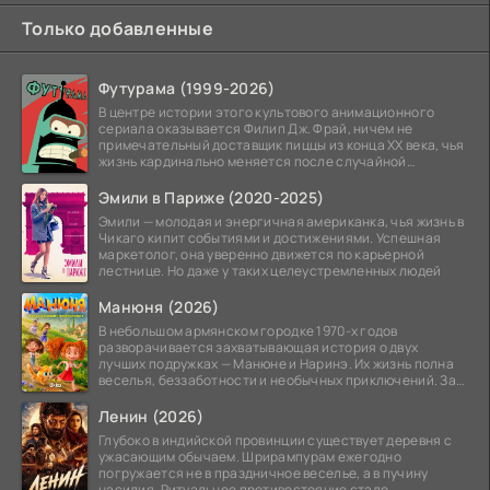
Только добавленные
Футурама (1999-2026)
В центре истории этого культового анимационного
сериала оказывается Филип Дж. Фрай, ничем не
примечательный доставщик пиццы из конца XX века, чья
жизнь кардинально меняется после случайной
заморозки
Эмили в Париже (2020-2025)
Эмили — молодая и энергичная американка, чья жизнь в
Чикаго кипит событиями и достижениями. Успешная
маркетолог, она уверенно движется по карьерной
лестнице. Но даже у таких целеустремленных людей
Манюня (2026)
В небольшом армянском городке 1970-х годов
разворачивается захватывающая история о двух
лучших подружках — Манюне и Наринэ. Их жизнь полна
веселья, беззаботности и необычных приключений. За
девочками
Ленин (2026)
Глубоко в индийской провинции существует деревня с
ужасающим обычаем. Шрирампурам ежегодно
погружается не в праздничное веселье, а в пучину
насилия. Ритуальное противостояние стало