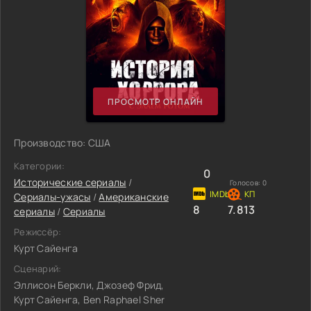
ПРОСМОТР ОНЛАЙН
Производство: США
Категории:
0
Исторические сериалы
/
Голосов:
0
Сериалы-ужасы
/
Американские
8
7.813
сериалы
/
Сериалы
Режиссёр:
Курт Сайенга
Сценарий:
Эллисон Беркли, Джозеф Фрид,
Курт Сайенга, Ben Raphael Sher