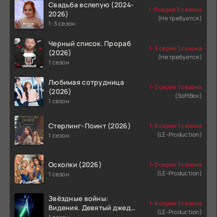
Свадьба вслепую (2024-
1-9 серия 3 сезона
2026)
(Не требуется)
1-3 сезон
Черный список. Прораб
1-3 серия 1 сезона
(2026)
(Не требуется)
1 сезон
Любимая сотрудница
1-2 серия 1 сезона
(2026)
(SoftBox)
1 сезон
Стерлинг-Поинт (2026)
1-8 серия 1 сезона
(LE-Production)
1 сезон
Осколки (2026)
1-2 серия 1 сезона
(LE-Production)
1 сезон
Звёздные войны:
1-8 серия 1 сезона
Видения. Девятый джедай
(LE-Production)
(2026)