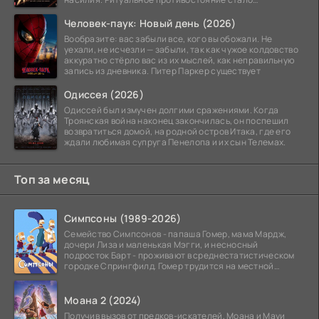
обязательной
Человек-паук: Новый день (2026)
Вообразите: вас забыли все, кого вы обожали. Не
уехали, не исчезли — забыли, так как чужое колдовство
аккуратно стёрло вас из их мыслей, как неправильную
запись из дневника. Питер Паркер существует
Одиссея (2026)
Одиссей был измучен долгими сражениями. Когда
Троянская война наконец закончилась, он поспешил
возвратиться домой, на родной остров Итака, где его
ждали любимая супруга Пенелопа и их сын Телемах.
Топ за месяц
Симпсоны (1989-2026)
Семейство Симпсонов - папаша Гомер, мама Мардж,
дочери Лиза и маленькая Мэгги, и несносный
подросток Барт - проживают в среднестатистическом
городке Спрингфилд. Гомер трудится на местной
атомной
Моана 2 (2024)
Получив вызов от предков-искателей, Моана и Мауи