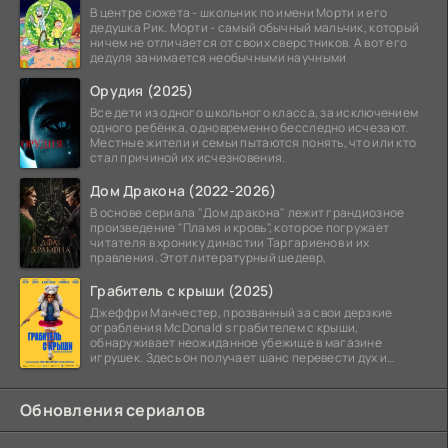
В центре сюжета - школьник по имени Морти и его
дедушка Рик. Морти - самый обычный мальчик, который
ничем не отличается от своих сверстников. А вот его
дедуля занимается необычными научными
Орудия (2025)
Все дети из одного школьного класса, за исключением
одного ребёнка, одновременно бесследно исчезают.
Местные жители и семьи пытаются понять, что или кто
стал причиной их исчезновения.
Дом Дракона (2022-2026)
В основе сериала "Дом дракона" лежит грандиозное
произведение "Пламя и кровь", которое погружает
читателя в хронику династии Таргариенов и их
правления. Этот литературный шедевр,
Грабитель с крыши (2025)
Джеффри Манчестер, прозванный за свои дерзкие
ограбления McDonald s грабителем с крыши,
обнаруживает неожиданное убежище в магазине
игрушек. Здесь он получает шанс перевести дух и
залечь на дно. Но
Обновления сериалов