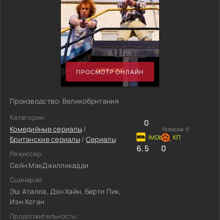
ПРОСМОТР ОНЛАЙН
Производство: Великобритания
Категории:
0
Комедийные сериалы
/
Голосов:
0
Британские сериалы
/
Сериалы
6.5
0
Режиссёр:
Сейн МакДжилликадди
Сценарий:
Эш Аталла, Дэн Хайн, Берти Пик,
Иэн Хоган
Продолжительность: