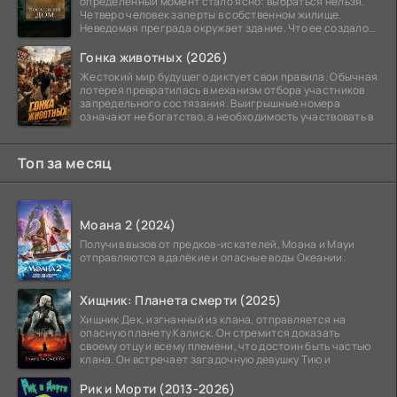
определенный момент стало ясно: выбраться нельзя.
Четверо человек заперты в собственном жилище.
Неведомая преграда окружает здание. Что ее создало
—
Гонка животных (2026)
Жестокий мир будущего диктует свои правила. Обычная
лотерея превратилась в механизм отбора участников
запредельного состязания. Выигрышные номера
означают не богатство, а необходимость участвовать в
Топ за месяц
Моана 2 (2024)
Получив вызов от предков-искателей, Моана и Мауи
отправляются в далёкие и опасные воды Океании.
Хищник: Планета смерти (2025)
Хищник Дек, изгнанный из клана, отправляется на
опасную планету Калиск. Он стремится доказать
своему отцу и всему племени, что достоин быть частью
клана. Он встречает загадочную девушку Тию и
Рик и Морти (2013-2026)