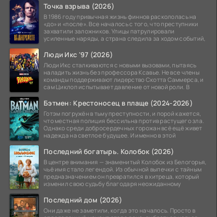
Точка взрыва (2026)
В 1986 году привычная жизнь финнов раскололась на
«до» и «после». Все началось с того, что преступники
захватили заложников. Улицы патрулировали
усиленные наряды, а страна следила за ходом событий,
Люди Икс '97 (2026)
Люди Икс сталкиваются с новыми вызовами, пытаясь
наладить жизнь без профессора Ксавье. Не все члены
команды поддерживают лидерство Скотта Саммерса, и
сам Циклоп испытывает давление от новой роли. В
Бэтмен: Крестоносец в плаще (2024-2026)
Готэм погружён в тьму преступности, и порой кажется,
что местная полиция бессильна против растущего зла.
Однако среди добросердечных горожан всё ещё живет
надежда на светлое будущее. И именно в этой
Последний богатырь. Колобок (2026)
В центре внимания — знаменитый Колобок из Белогорья,
чьё имя стало легендой. Из обычной выпечки с тайным
предназначением он превратился в хитреца, который
изменил свою судьбу благодаря неожиданному
Последний дом (2026)
Они даже не заметили, когда это началось. Просто в