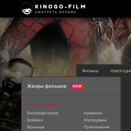
KINOGO-FILM
СМОТРЕТЬ ОНЛАЙН
Фильмы
Новогодн
Жанры фильмов
По категориям
+
Биографические
Криминал
Боевики
Мелодрамы
Военные
Приключения