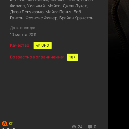
Филипп, Уильям Х. Мэйси, Джош Лукас,
Джон Легуизамо, Майкл Пенья, Боб
Гантон, Фрэнсис Фишер, Брайан Крэнстон
Дата выхода:
10 марта 2011
Качество:
4K UHD
Возрастное ограничение:
18+
24
0