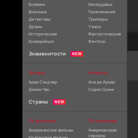
Боевики
Мелодрамы
Военные
Приключения
Детективы
Триллеры
Драмы
Ужасы
Исторические
Фантастические
Комедийные
Фэнтези
Знаменитости
Актеры
Актрисы
Адам Сэндлер
Ана де Армас
Джеки Чан
Сидни Суини
Страны
По фильмам
По сериалам
Американские фильмы
Американские
сериалы
Британские фильмы