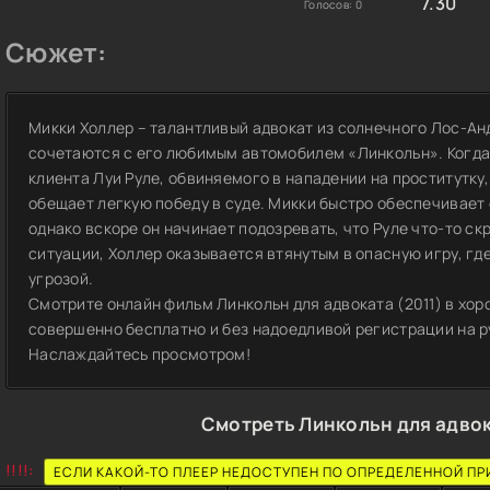
7.30
Голосов:
0
Сюжет:
Микки Холлер – талантливый адвокат из солнечного Лос-Анд
сочетаются с его любимым автомобилем «Линкольн». Когда
клиента Луи Руле, обвиняемого в нападении на проститутку
обещает легкую победу в суде. Микки быстро обеспечивает
однако вскоре он начинает подозревать, что Руле что-то ск
ситуации, Холлер оказывается втянутым в опасную игру, гд
угрозой.
Смотрите онлайн фильм Линкольн для адвоката (2011) в хор
совершенно бесплатно и без надоедливой регистрации на ру
Наслаждайтесь просмотром!
Смотреть Линкольн для адвок
!!!!:
ЕСЛИ КАКОЙ-ТО ПЛЕЕР НЕДОСТУПЕН ПО ОПРЕДЕЛЕННОЙ ПР