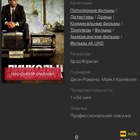
Категории:
Популярные фильмы
/
Детективы
/
Драмы
/
Криминальные фильмы
/
Триллеры
/
Фильмы
/
Американские фильмы
/
Фильмы 4K UHD
Режиссёр:
Брэд Фурман
Сценарий:
ПРОСМОТР ОНЛАЙН
Джон Романо, Майкл Коннелли
Продолжительность:
1 ч 54 мин
Озвучка:
Профессиональная озвучка
0