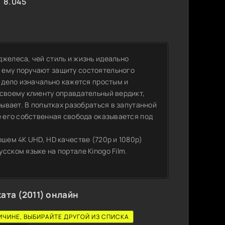
8.045
желеса, чей стиль и жизнь идеально
 ему поручают защиту состоятельного
, дело изначально кажется простым и
 своему клиенту оправдательный вердикт,
рывает. В попытках разобраться в запутанной
е его собственная свобода оказывается под
ошем 4K UHD, HD качестве (720p и 1080p)
сском языке на портале Kinogo Film.
ата (2011) онлайн
ИЧИНЕ, ВЫБИРАЙТЕ ДРУГОЙ ИЗ СПИСКА