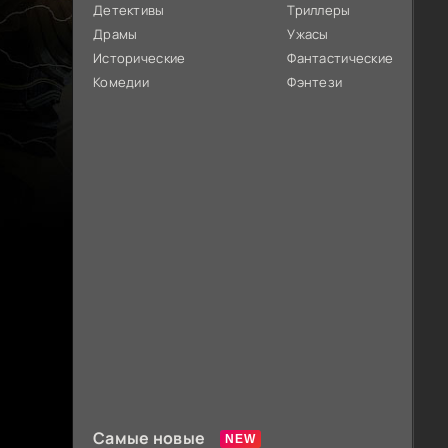
Детективы
Триллеры
Драмы
Ужасы
Исторические
Фантастические
Комедии
Фэнтези
Самые новые